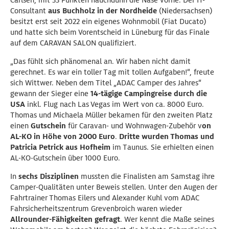
Carlsen, mit 33 Punkten hauchdünn die Nase vorne. Der IT-
Consultant
aus Buchholz in der Nordheide
(Niedersachsen)
besitzt erst seit 2022 ein eigenes Wohnmobil (Fiat Ducato)
und hatte sich beim Vorentscheid in Lüneburg für das Finale
auf dem CARAVAN SALON qualifiziert.
„Das fühlt sich phänomenal an. Wir haben nicht damit
gerechnet. Es war ein toller Tag mit tollen Aufgaben!“, freute
sich Wittwer. Neben dem Titel „ADAC Camper des Jahres“
gewann der Sieger eine
1
4-tägige Campingreise durch die
USA
inkl. Flug nach Las Vegas im Wert von ca. 8000 Euro.
Thomas und Michaela Müller bekamen für den zweiten Platz
einen
Gutschei
n
für Caravan- und Wohnwagen-Zubehör v
on
AL-KO in Höhe von 2000 Euro
.
Dritte wurden Thomas und
Patricia Petrick aus Hofheim
im Taunus. Sie erhielten einen
AL-KO-Gutschein über 1000 Euro.
In
sechs Disziplinen
mussten die Finalisten am Samstag ihre
Camper-Qualitäten unter Beweis stellen. Unter den Augen der
Fahrtrainer Thomas Eilers und Alexander Kuhl vom ADAC
Fahrsicherheitszentrum Grevenbroich waren wieder
Allrounder-Fähigkeiten gefragt
. Wer kennt die Maße seines