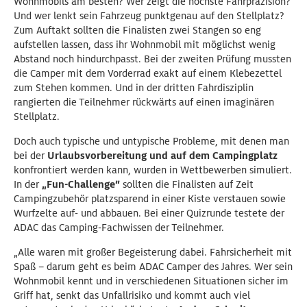
Wohnmobils am besten? Wer zeigt die höchste Fahrpräzision?
Und wer lenkt sein Fahrzeug punktgenau auf den Stellplatz?
Zum Auftakt sollten die Finalisten zwei Stangen so eng
aufstellen lassen, dass ihr Wohnmobil mit möglichst wenig
Abstand noch hindurchpasst. Bei der zweiten Prüfung mussten
die Camper mit dem Vorderrad exakt auf einem Klebezettel
zum Stehen kommen. Und in der dritten Fahrdisziplin
rangierten die Teilnehmer rückwärts auf einen imaginären
Stellplatz.
Doch auch typische und untypische Probleme, mit denen man
bei der
Urlaubsvorbereitung und auf dem Campingplatz
konfrontiert werden kann, wurden in Wettbewerben simuliert.
In der
„Fun-Challenge“
sollten die Finalisten auf Zeit
Campingzubehör platzsparend in einer Kiste verstauen sowie
Wurfzelte auf- und abbauen. Bei einer Quizrunde testete der
ADAC das Camping-Fachwissen der Teilnehmer.
„Alle waren mit großer Begeisterung dabei. Fahrsicherheit mit
Spaß – darum geht es beim ADAC Camper des Jahres. Wer sein
Wohnmobil kennt und in verschiedenen Situationen sicher im
Griff hat, senkt das Unfallrisiko und kommt auch viel