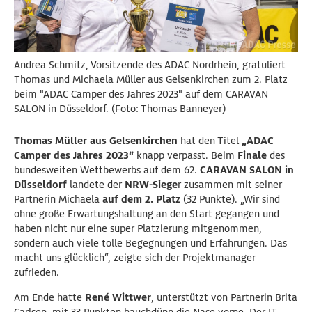
Andrea Schmitz, Vorsitzende des ADAC Nordrhein, gratuliert
Thomas und Michaela Müller aus Gelsenkirchen zum 2. Platz
beim "ADAC Camper des Jahres 2023" auf dem CARAVAN
SALON in Düsseldorf. (Foto: Thomas Banneyer)
Thomas Müller aus Gelsenkirchen
hat den Titel
„ADAC
Camper des Jahres 2023“
knapp verpasst. Beim
Finale
des
bundesweiten Wettbewerbs auf dem 62.
CARAVAN SALON in
Düsseldorf
landete der
NRW-Siege
r zusammen mit seiner
Partnerin Michaela
auf dem 2. Platz
(32 Punkte). „Wir sind
ohne große Erwartungshaltung an den Start gegangen und
haben nicht nur eine super Platzierung mitgenommen,
sondern auch viele tolle Begegnungen und Erfahrungen. Das
macht uns glücklich“, zeigte sich der Projektmanager
zufrieden.
Am Ende hatte
René Wittwer
, unterstützt von Partnerin Brita