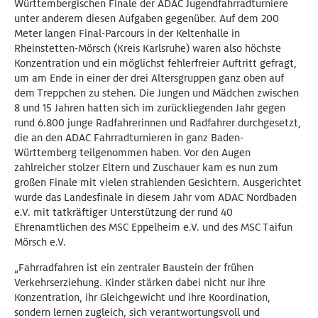
Württembergischen Finale der ADAC Jugendfahrradturniere
unter anderem diesen Aufgaben gegenüber. Auf dem 200
Meter langen Final-Parcours in der Keltenhalle in
Rheinstetten-Mörsch (Kreis Karlsruhe) waren also höchste
Konzentration und ein möglichst fehlerfreier Auftritt gefragt,
um am Ende in einer der drei Altersgruppen ganz oben auf
dem Treppchen zu stehen. Die Jungen und Mädchen zwischen
8 und 15 Jahren hatten sich im zurückliegenden Jahr gegen
rund 6.800 junge Radfahrerinnen und Radfahrer durchgesetzt,
die an den ADAC Fahrradturnieren in ganz Baden-
Württemberg teilgenommen haben. Vor den Augen
zahlreicher stolzer Eltern und Zuschauer kam es nun zum
großen Finale mit vielen strahlenden Gesichtern. Ausgerichtet
wurde das Landesfinale in diesem Jahr vom ADAC Nordbaden
e.V. mit tatkräftiger Unterstützung der rund 40
Ehrenamtlichen des MSC Eppelheim e.V. und des MSC Taifun
Mörsch e.V.
„Fahrradfahren ist ein zentraler Baustein der frühen
Verkehrserziehung. Kinder stärken dabei nicht nur ihre
Konzentration, ihr Gleichgewicht und ihre Koordination,
sondern lernen zugleich, sich verantwortungsvoll und