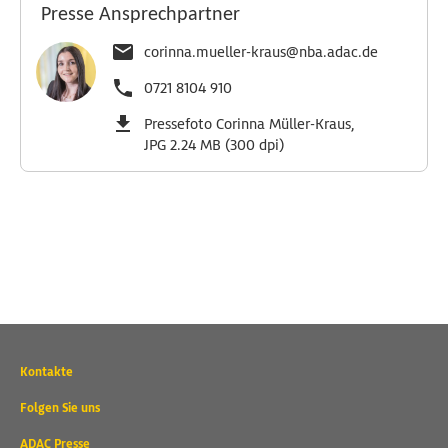
Presse Ansprechpartner
corinna.mueller-kraus@nba.adac.de
0721 8104 910
Pressefoto Corinna Müller-Kraus,
JPG 2.24 MB (300 dpi)
Wichtige
Kontakte
Kontaktadressen
und
Folgen Sie uns
weitere
ADAC Presse
Links