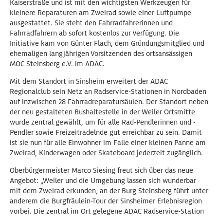
Kaiserstraße und ist mit den wichtigsten Werkzeugen für
kleinere Reparaturen am Zweirad sowie einer Luftpumpe
ausgestattet. Sie steht den Fahrradfahrerinnen und
Fahrradfahrern ab sofort kostenlos zur Verfügung. Die
Initiative kam von Günter Flach, dem Gründungsmitglied und
ehemaligen langjährigen Vorsitzenden des ortsansässigen
MOC Steinsberg e.V. im ADAC.
Mit dem Standort in Sinsheim erweitert der ADAC
Regionalclub sein Netz an Radservice-Stationen in Nordbaden
auf inzwischen 28 Fahrradreparatursäulen. Der Standort neben
der neu gestalteten Bushaltestelle in der Weiler Ortsmitte
wurde zentral gewählt, um für alle Rad-Pendlerinnen und -
Pendler sowie Freizeitradelnde gut erreichbar zu sein. Damit
ist sie nun für alle Einwohner im Falle einer kleinen Panne am
Zweirad, Kinderwagen oder Skateboard jederzeit zugänglich.
Oberbürgermeister Marco Siesing freut sich über das neue
Angebot: „Weiler und die Umgebung lassen sich wunderbar
mit dem Zweirad erkunden, an der Burg Steinsberg führt unter
anderem die Burgfräulein-Tour der Sinsheimer Erlebnisregion
vorbei. Die zentral im Ort gelegene ADAC Radservice-Station