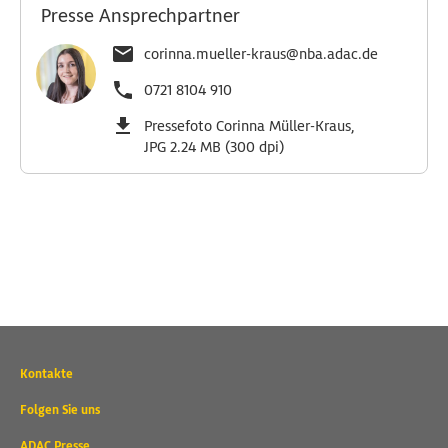
Presse Ansprechpartner
corinna.mueller-kraus@nba.adac.de
0721 8104 910
Pressefoto Corinna Müller-Kraus,
JPG 2.24 MB (300 dpi)
Wichtige
Kontakte
Kontaktadressen
und
Folgen Sie uns
weitere
ADAC Presse