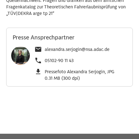
Quellennachweis: Fragen und Grafiken aus dem amtlichen
Fragenkatalog zur Theoretischen Fahrerlaubnisprüfung von
„TÜV|DEKRA arge tp 21“
Presse Ansprechpartner
alexandra.serjogin@nsa.adac.de
05102-90 11 43
Pressefoto Alexandra Serjogin, JPG
0.31 MB (300 dpi)