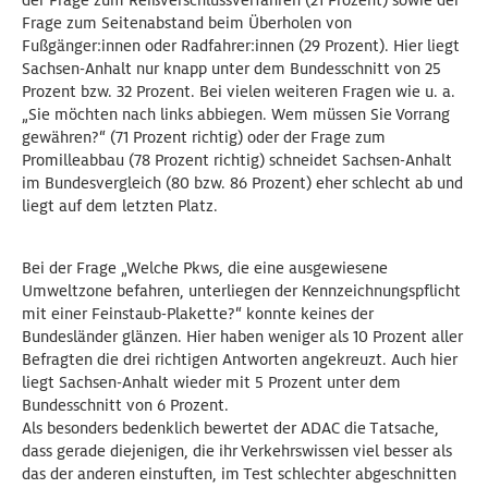
der Frage zum Reißverschlussverfahren (21 Prozent) sowie der
Frage zum Seitenabstand beim Überholen von
Fußgänger:innen oder Radfahrer:innen (29 Prozent). Hier liegt
Sachsen-Anhalt nur knapp unter dem Bundesschnitt von 25
Prozent bzw. 32 Prozent. Bei vielen weiteren Fragen wie u. a.
„Sie möchten nach links abbiegen. Wem müssen Sie Vorrang
gewähren?“ (71 Prozent richtig) oder der Frage zum
Promilleabbau (78 Prozent richtig) schneidet Sachsen-Anhalt
im Bundesvergleich (80 bzw. 86 Prozent) eher schlecht ab und
liegt auf dem letzten Platz.
Bei der Frage „Welche Pkws, die eine ausgewiesene
Umweltzone befahren, unterliegen der Kennzeichnungspflicht
mit einer Feinstaub-Plakette?“ konnte keines der
Bundesländer glänzen. Hier haben weniger als 10 Prozent aller
Befragten die drei richtigen Antworten angekreuzt. Auch hier
liegt Sachsen-Anhalt wieder mit 5 Prozent unter dem
Bundesschnitt von 6 Prozent.
Als besonders bedenklich bewertet der ADAC die Tatsache,
dass gerade diejenigen, die ihr Verkehrswissen viel besser als
das der anderen einstuften, im Test schlechter abgeschnitten