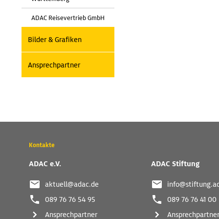
ADAC Reisevertrieb GmbH
Bilder & Grafiken
Ansprechpartner
Wichtige
Kontakte
Kontaktadressen
und
ADAC e.V.
ADAC Stiftung
weitere
Links
aktuell@adac.de
info@stiftung.a
089 76 76 54 95
089 76 76 41 00
Ansprechpartner
Ansprechpartne