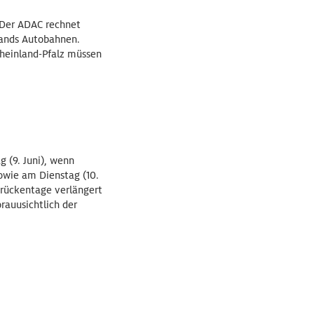
 Der ADAC rechnet
lands Autobahnen.
Rheinland-Pfalz müssen
 (9. Juni), wenn
owie am Dienstag (10.
Brückentage verlängert
orauusichtlich der