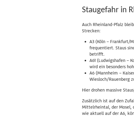
Staugefahr in R
Auch Rheinland-Pfalz blei
Strecken:
A3 (Köln – Frankfurt/M
frequentiert. Staus si
betrifft.
A61 (Ludwigshafen – K
wird ein besonders hoh
A6 (Mannheim – Kaiser
Wiesloch/Rauenberg zu 
Hier drohen massive Staus
Zusätzlich ist auf den Zuf
Mittelrheintal, der Mosel
wie aktuell auf der A6, kö