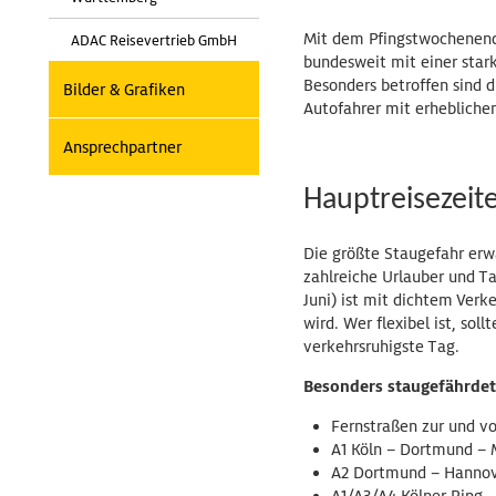
Mit dem Pfingstwochenende
ADAC Reisevertrieb GmbH
bundesweit mit einer star
Besonders betroffen sind d
Bilder & Grafiken
Autofahrer mit erhebliche
Ansprechpartner
Hauptreisezei
Die größte Staugefahr erw
zahlreiche Urlauber und T
Juni) ist mit dichtem Ver
wird. Wer flexibel ist, sol
verkehrsruhigste Tag.
Besonders staugefährde
Fernstraßen zur und v
A1 Köln – Dortmund –
A2 Dortmund – Hannov
A1/A3/A4 Kölner Ring