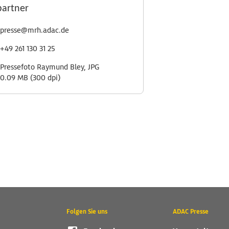
partner
presse@mrh.adac.de
+49 261 130 31 25
Pressefoto Raymund Bley, JPG
0.09 MB (300 dpi)
Folgen Sie uns
ADAC Presse