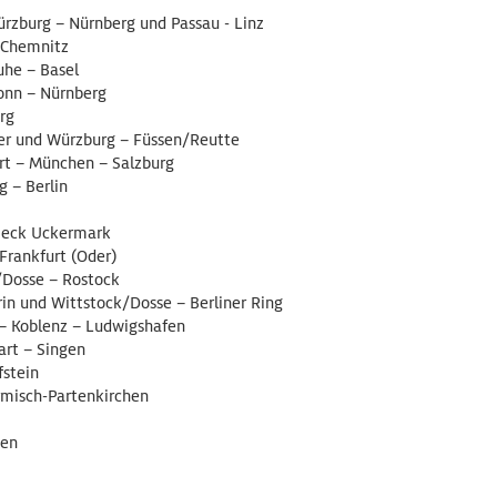
ürzburg – Nürnberg und Passau - Linz
– Chemnitz
uhe – Basel
onn – Nürnberg
rg
r und Würzburg – Füssen/Reutte
art – München – Salzburg
 – Berlin
eieck Uckermark
Frankfurt (Oder)
/Dosse – Rostock
n und Wittstock/Dosse – Berliner Ring
– Koblenz – Ludwigshafen
art – Singen
fstein
misch-Partenkirchen
hen