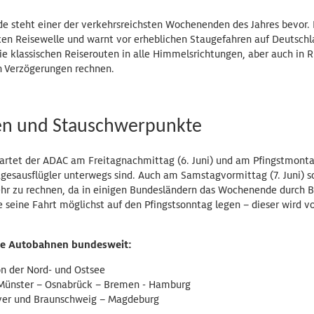
 steht einer der verkehrsreichsten Wochenenden des Jahres bevor.
ken Reisewelle und warnt vor erheblichen Staugefahren auf Deutsch
ie klassischen Reiserouten in alle Himmelsrichtungen, aber auch in 
n Verzögerungen rechnen.
ten und Stauschwerpunkte
artet der ADAC am Freitagnachmittag (6. Juni) und am Pfingstmontag
agesausflügler unterwegs sind. Auch am Samstagvormittag (7. Juni) s
kehr zu rechnen, da in einigen Bundesländern das Wochenende durch 
lte seine Fahrt möglichst auf den Pfingstsonntag legen – dieser wird v
te Autobahnen bundesweit:
on der Nord- und Ostsee
 Münster – Osnabrück – Bremen - Hamburg
er und Braunschweig – Magdeburg