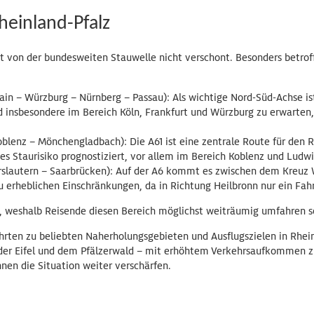
heinland-Pfalz
bt von der bundesweiten Stauwelle nicht verschont. Besonders betrof
ain – Würzburg – Nürnberg – Passau): Als wichtige Nord-Süd-Achse i
nd insbesondere im Bereich Köln, Frankfurt und Würzburg zu erwarten
oblenz – Mönchengladbach): Die A61 ist eine zentrale Route für den 
es Staurisiko prognostiziert, vor allem im Bereich Koblenz und Ludw
slautern – Saarbrücken): Auf der A6 kommt es zwischen dem Kreuz W
erheblichen Einschränkungen, da in Richtung Heilbronn nur ein Fahrs
, weshalb Reisende diesen Bereich möglichst weiträumig umfahren so
ahrten zu beliebten Naherholungsgebieten und Ausflugszielen in Rhei
, der Eifel und dem Pfälzerwald – mit erhöhtem Verkehrsaufkommen z
nnen die Situation weiter verschärfen.