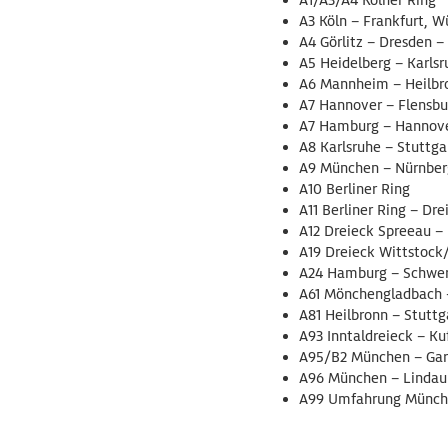
A3 Köln – Frankfurt, W
A4 Görlitz – Dresden 
A5 Heidelberg – Karlsr
A6 Mannheim – Heilbr
A7 Hannover – Flensbu
A7 Hamburg – Hannove
A8 Karlsruhe – Stuttg
A9 München – Nürnberg
A10 Berliner Ring
A11 Berliner Ring – Dr
A12 Dreieck Spreeau – 
A19 Dreieck Wittstock
A24 Hamburg – Schweri
A61 Mönchengladbach 
A81 Heilbronn – Stuttg
A93 Inntaldreieck – Ku
A95/B2 München – Gar
A96 München – Lindau
A99 Umfahrung Münc