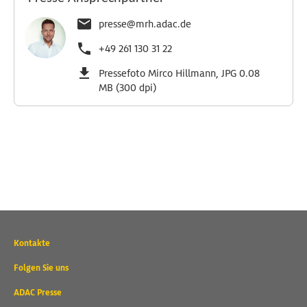
presse@mrh.adac.de
+49 261 130 31 22
Pressefoto Mirco Hillmann, JPG 0.08
MB (300 dpi)
Wichtige
Kontakte
Kontaktadressen
und
Folgen Sie uns
weitere
ADAC Presse
Links