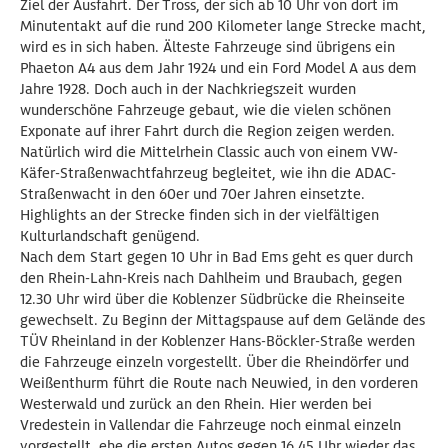
Ziel der Ausfahrt. Der Tross, der sich ab 10 Uhr von dort im
Minutentakt auf die rund 200 Kilometer lange Strecke macht,
wird es in sich haben. Älteste Fahrzeuge sind übrigens ein
Phaeton A4 aus dem Jahr 1924 und ein Ford Model A aus dem
Jahre 1928. Doch auch in der Nachkriegszeit wurden
wunderschöne Fahrzeuge gebaut, wie die vielen schönen
Exponate auf ihrer Fahrt durch die Region zeigen werden.
Natürlich wird die Mittelrhein Classic auch von einem VW-
Käfer-Straßenwachtfahrzeug begleitet, wie ihn die ADAC-
Straßenwacht in den 60er und 70er Jahren einsetzte.
Highlights an der Strecke finden sich in der vielfältigen
Kulturlandschaft genügend.
Nach dem Start gegen 10 Uhr in Bad Ems geht es quer durch
den Rhein-Lahn-Kreis nach Dahlheim und Braubach, gegen
12.30 Uhr wird über die Koblenzer Südbrücke die Rheinseite
gewechselt. Zu Beginn der Mittagspause auf dem Gelände des
TÜV Rheinland in der Koblenzer Hans-Böckler-Straße werden
die Fahrzeuge einzeln vorgestellt. Über die Rheindörfer und
Weißenthurm führt die Route nach Neuwied, in den vorderen
Westerwald und zurück an den Rhein. Hier werden bei
Vredestein in Vallendar die Fahrzeuge noch einmal einzeln
vorgestellt, ehe die ersten Autos gegen 16.45 Uhr wieder das