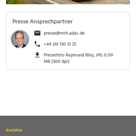
Presse Ansprechpartner
presse@mrh.adac.de
+49 261 130 31 25
Pressefoto Raymund Bley, JPG 0.09
MB (300 dpi)
Wichtige
Kontakte
Kontaktadressen