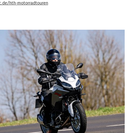
.de/hth-motorradtouren