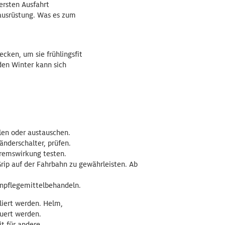
ersten Ausfahrt
ausrüstung. Was es zum
cken, um sie frühlingsfit
den Winter kann sich
len oder austauschen.
nderschalter, prüfen.
remswirkung testen.
 Grip auf der Fahrbahn zu gewährleisten. Ab
tenpflegemittelbehandeln.
liert werden. Helm,
euert werden.
t für andere