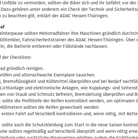
nfälle zu vermeiden, sollten die Biker sich und ihr Gefährt vor der 
 Dazu gehören unter anderem ein Check der Technik und Sicherheits
n zu beachten gilt, erklärt der ADAC Hessen-Thüringen.
af
nterpause sollten Motorradfahrer ihre Maschinen gründlich durchche
 Dötenbier, Fahrsicherheitstrainer des ADAC Hessen-Thüringen. Über 
n, die Batterie entleeren oder Füllstände nachlassen.
 der Checkliste:
d gründlich reinigen.
rüfen und altersschwache Exemplare tauschen.
, Bremsflüssigkeit und Kühlmittel überprüfen und bei Bedarf nachfül
Lichtanlage und elektronische Anlagen, wie Kupplungs- und Seitenstä
en von Staub und Schmutz befreien, Bremsleitung überprüfen und B
t sollte die Profiltiefe der Reifen kontrolliert werden, um optimalen
2 Millimetern sollten die Reifen gewechselt werden.
r ersten Fahrt auf Verschleiß kontrollieren und, wenn nötig, mit Ket
sollte auch die Schutzkleidung zum Start in die neue Saison kontrol
huhe sollten regelmäßig auf Verschleiß überprüft und wenn nötig ern
 Kleidung oder zusätzliche Warnwesten erhöhen zudem die Sichtbarkei