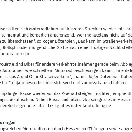
se sollten sich Motorradfahrer auf kürzeren Strecken wieder mit ihr
ist mental und körperlich anstrengend. Wer monatelang nicht auf d
 zu überschätzen“, so Roger Dötenbier. „Das kann im Straßenverkehr 
Rollsplit oder morgendliche Glätte nach einer frostigen Nacht stell
orradfahrer dar.
ouette sind Biker für andere Verkehrsteilnehmer gerade beim Abbieg
 Autofahrer, wie schnell ein Motorrad beschleunigen kann. „Eine def
 ist das A und O im Straßenverkehr“, mahnt Roger Dötenbier. Daher 
 im Frühjahr besonders rücksichtsvoll und vorausschauend fahren.
hrjähriger Pause wieder auf das Zweirad steigen möchten, empfiehl
ngs aufzufrischen. Neben Basis- und Intensivkursen gibt es in Hesse
dereinsteiger. Alle Infos dazu gibt es unter
fahrtraining.de
.
hüringen
ungsreichen Motorradtouren durch Hessen und Thüringen sowie angr