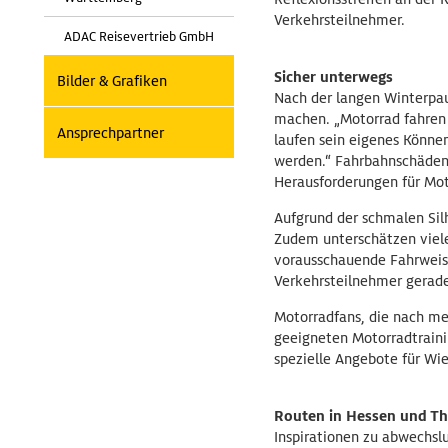
Verkehrsteilnehmer.
ADAC Reisevertrieb GmbH
Sicher unterwegs
Bilder & Grafiken
Nach der langen Winterpau
machen. „Motorrad fahren 
Ansprechpartner
laufen sein eigenes Können
werden.“ Fahrbahnschäden, 
Herausforderungen für Mot
Aufgrund der schmalen Silh
Zudem unterschätzen viele
vorausschauende Fahrweise
Verkehrsteilnehmer gerade
Motorradfans, die nach me
geeigneten Motorradtraini
spezielle Angebote für Wie
Routen in Hessen und T
Inspirationen zu abwechsl