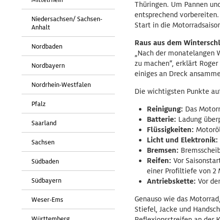
Thüringen. Um Pannen und U
entsprechend vorbereiten.
Niedersachsen/ Sachsen-
Start in die Motorradsaiso
Anhalt
Raus aus dem Winterschl
Nordbaden
„Nach der monatelangen Wi
zu machen“, erklärt Roger
Nordbayern
einiges an Dreck ansammel
Nordrhein-Westfalen
Die wichtigsten Punkte auf
Pfalz
Reinigung:
Das Motorra
Batterie:
Ladung überp
Saarland
Flüssigkeiten:
Motoröl
Licht und Elektronik:
Sachsen
Bremsen:
Bremsscheib
Reifen:
Vor Saisonstar
Südbaden
einer Profiltiefe von 
Südbayern
Antriebskette:
Vor de
Genauso wie das Motorrad, 
Weser-Ems
Stiefel, Jacke und Handsc
Württemberg
Reflexionsstreifen an der