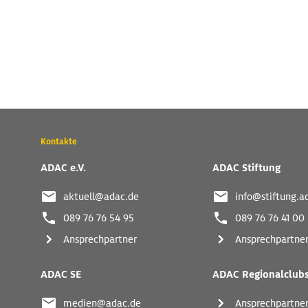
Wichtige
Kontakte
Kontaktadressen
und
ADAC e.V.
ADAC Stiftung
weitere
Links
aktuell@adac.de
info@stiftung.a
089 76 76 54 95
089 76 76 41 00
Ansprechpartner
Ansprechpartne
ADAC SE
ADAC Regionalclub
medien@adac.de
Ansprechpartne