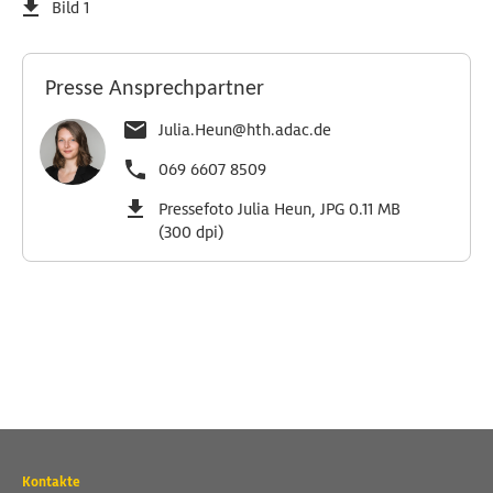
Bild 1
Presse Ansprechpartner
Julia.Heun@hth.adac.de
069 6607 8509
Pressefoto Julia Heun, JPG 0.11 MB
(300 dpi)
Wichtige
Kontakte