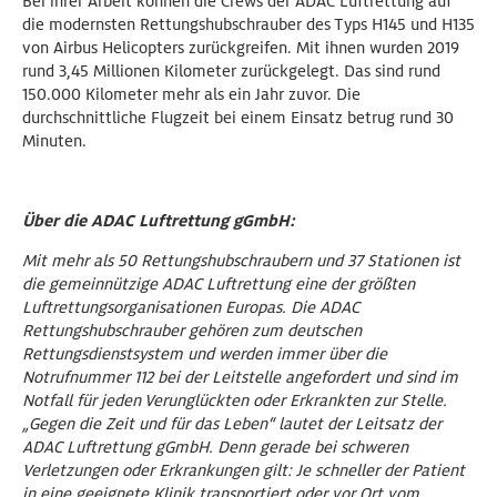
Bei ihrer Arbeit können die Crews der ADAC Luftrettung auf
die modernsten Rettungshubschrauber des Typs H145 und H135
von Airbus Helicopters zurückgreifen. Mit ihnen wurden 2019
rund 3,45 Millionen Kilometer zurückgelegt. Das sind rund
150.000 Kilometer mehr als ein Jahr zuvor. Die
durchschnittliche Flugzeit bei einem Einsatz betrug rund 30
Minuten.
Über die ADAC Luftrettung gGmbH:
Mit mehr als 50 Rettungshubschraubern und 37 Stationen ist
die gemeinnützige ADAC Luftrettung eine der größten
Luftrettungsorganisationen Europas. Die ADAC
Rettungshubschrauber gehören zum deutschen
Rettungsdienstsystem und werden immer über die
Notrufnummer 112 bei der Leitstelle angefordert und sind im
Notfall für jeden Verunglückten oder Erkrankten zur Stelle.
„Gegen die Zeit und für das Leben“ lautet der Leitsatz der
ADAC Luftrettung gGmbH. Denn gerade bei schweren
Verletzungen oder Erkrankungen gilt: Je schneller der Patient
in eine geeignete Klinik transportiert oder vor Ort vom