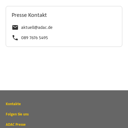
Presse Kontakt
aktuell@adac.de
089 7676 5495
Wichtige
Kontakte
Kontaktadressen
und
Folgen Sie uns
weitere
ADAC Presse
Links