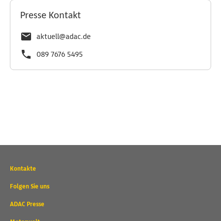
Presse Kontakt
aktuell@adac.de
089 7676 5495
Wichtige
Kontakte
Kontaktadressen
und
Folgen Sie uns
weitere
ADAC Presse
Links