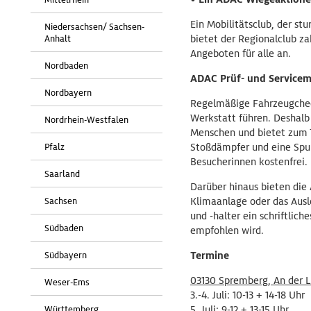
Ein Mobilitätsclub, der st
Niedersachsen/ Sachsen-
Anhalt
bietet der Regionalclub za
Angeboten für alle an.
Nordbaden
ADAC Prüf- und Servicem
Nordbayern
Regelmäßige Fahrzeugcheck
Werkstatt führen. Deshalb
Nordrhein-Westfalen
Menschen und bietet zum T
Pfalz
Stoßdämpfer und eine Spur
Besucherinnen kostenfrei.
Saarland
Darüber hinaus bieten die 
Sachsen
Klimaanlage oder das Ausl
und -halter ein schriftlic
Südbaden
empfohlen wird.
Südbayern
Termine
03130 Spremberg, An der L
Weser-Ems
3.-4. Juli: 10-13 + 14-18 Uhr
Württemberg
5. Juli: 9-12 + 13-15 Uhr