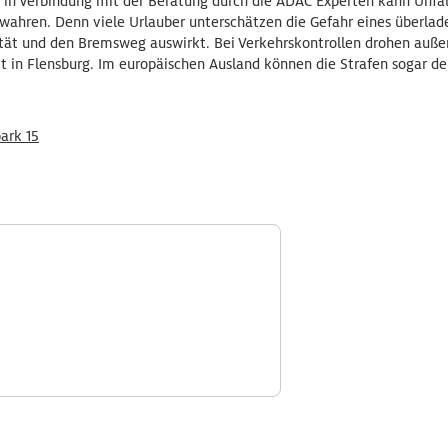
le in Verbindung mit der Beratung durch die ADAC Experten kann Unfa
ahren. Denn viele Urlauber unterschätzen die Gefahr eines überlade
lität und den Bremsweg auswirkt. Bei Verkehrskontrollen drohen auß
t in Flensburg. Im europäischen Ausland können die Strafen sogar deu
ark 15