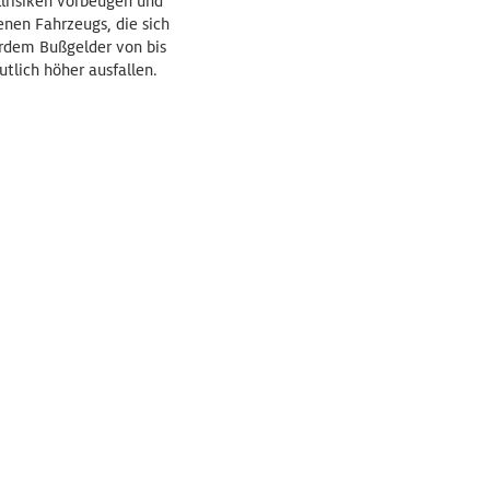
llrisiken vorbeugen und
nen Fahrzeugs, die sich
erdem Bußgelder von bis
tlich höher ausfallen.