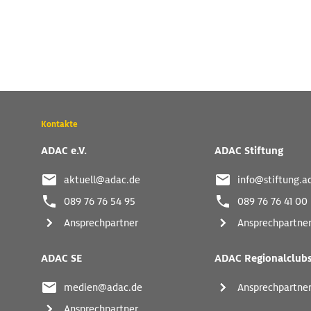
Wichtige
Kontakte
Kontaktadressen
und
ADAC e.V.
ADAC Stiftung
weitere
Links
aktuell@adac.de
info@stiftung.a
089 76 76 54 95
089 76 76 41 00
Ansprechpartner
Ansprechpartne
ADAC SE
ADAC Regionalclub
medien@adac.de
Ansprechpartne
Ansprechpartner