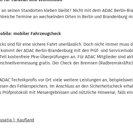
ur an seinen Standorten kleben bleibt? Nicht mit dem ADAC Berlin-Br
hlreiche Termine an wechselnden Orten in Berlin und Brandenburg mit
obile: mobiler Fahrzeugcheck
s sind für eine sichere Fahrt unerlässlich. Doch nicht immer muss d
 kommt der ADAC Berlin-Brandenburg mit den Prüf- und Servicemobil
eil kostenfreie Pkw-Überprüfungen an. Für ADAC Mitglieder sind aktu
schnellvermessung gratis. Der Check der Bremsen (Radbremskräfte) i
ADAC Technikprofis vor Ort viele weitere Leistungen an, beispielswe
esen des Fehlerspeichers. Im Anschluss an den Sicherheitscheck erha
hes Prüfprotokoll mit Messergebnissen und nützliche Hinweise, falls e
usatia 1, Kaufland