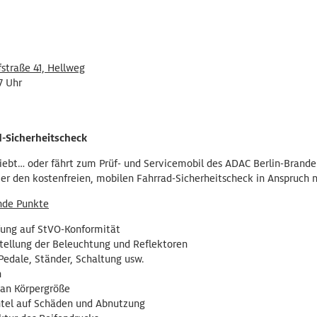
straße 41, Hellweg
17 Uhr
-Sicherheitscheck
hiebt… oder fährt zum Prüf- und Servicemobil des ADAC Berlin-Brande
ier den kostenfreien, mobilen Fahrrad-Sicherheitscheck in Anspruch
nde Punkte
ung auf StVO-Konformität
stellung der Beleuchtung und Reflektoren
Pedale, Ständer, Schaltung usw.
n
 an Körpergröße
tel auf Schäden und Abnutzung