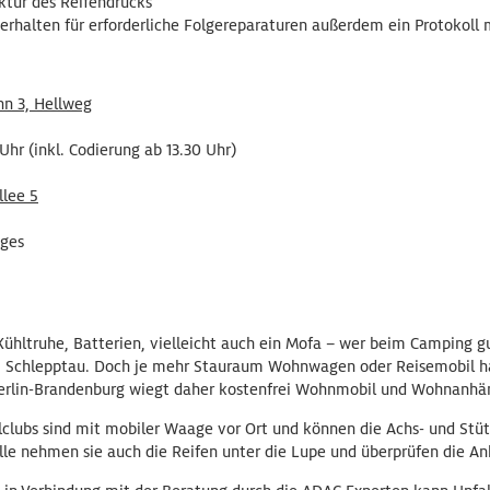
ktur des Reifendrucks
erhalten für erforderliche Folgereparaturen außerdem ein Protokoll 
hn 3, Hellweg
7 Uhr (inkl. Codierung ab 13.30 Uhr)
llee 5
ages
ühltruhe, Batterien, vielleicht auch ein Mofa – wer beim Camping gu
 Schlepptau. Doch je mehr Stauraum Wohnwagen oder Reisemobil hab
Berlin-Brandenburg wiegt daher kostenfrei Wohnmobil und Wohnanhä
lclubs sind mit mobiler Waage vor Ort und können die Achs- und Stü
le nehmen sie auch die Reifen unter die Lupe und überprüfen die A