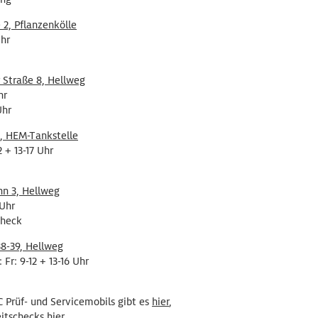
 2, Pflanzenkölle
Uhr
r Straße 8, Hellweg
hr
Uhr
1, HEM-Tankstell
e
2 + 13-17 Uhr
hn 3, Hellweg
 Uhr
check
38-39, Hellweg
Fr: 9-12 + 13-16 Uhr
 Prüf- und Servicemobils gibt es
hier
,
eitschecks
hier
.