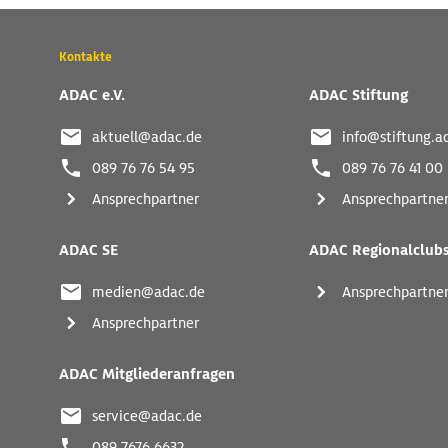
Wichtige
Kontakte
Kontaktadressen
und
ADAC e.V.
ADAC Stiftung
weitere
Links
aktuell@adac.de
info@stiftung.a
089 76 76 54 95
089 76 76 41 00
Ansprechpartner
Ansprechpartne
ADAC SE
ADAC Regionalclub
medien@adac.de
Ansprechpartne
Ansprechpartner
ADAC Mitgliederanfragen
service@adac.de
089 7676 6632