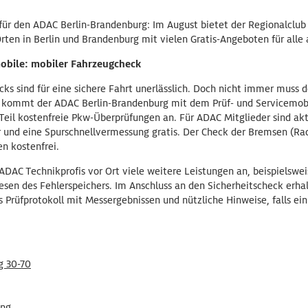
h für den ADAC Berlin-Brandenburg: Im August bietet der Regionalclub
ten in Berlin und Brandenburg mit vielen Gratis-Angeboten für alle 
obile: mobiler Fahrzeugcheck
s sind für eine sichere Fahrt unerlässlich. Doch nicht immer muss d
 kommt der ADAC Berlin-Brandenburg mit dem Prüf- und Servicemobi
eil kostenfreie Pkw-Überprüfungen an. Für ADAC Mitglieder sind aktu
und eine Spurschnellvermessung gratis. Der Check der Bremsen (Radb
n kostenfrei.
ADAC Technikprofis vor Ort viele weitere Leistungen an, beispielswe
esen des Fehlerspeichers. Im Anschluss an den Sicherheitscheck erha
hes Prüfprotokoll mit Messergebnissen und nützliche Hinweise, falls e
g 30-70
ung