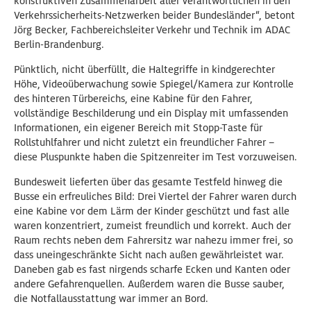
konstruktiven Zusammenarbeit aller Verantwortlichen in den
Verkehrssicherheits-Netzwerken beider Bundesländer“, betont
Jörg Becker, Fachbereichsleiter Verkehr und Technik im ADAC
Berlin-Brandenburg.
Pünktlich, nicht überfüllt, die Haltegriffe in kindgerechter
Höhe, Videoüberwachung sowie Spiegel/Kamera zur Kontrolle
des hinteren Türbereichs, eine Kabine für den Fahrer,
vollständige Beschilderung und ein Display mit umfassenden
Informationen, ein eigener Bereich mit Stopp-Taste für
Rollstuhlfahrer und nicht zuletzt ein freundlicher Fahrer –
diese Pluspunkte haben die Spitzenreiter im Test vorzuweisen.
Bundesweit lieferten über das gesamte Testfeld hinweg die
Busse ein erfreuliches Bild: Drei Viertel der Fahrer waren durch
eine Kabine vor dem Lärm der Kinder geschützt und fast alle
waren konzentriert, zumeist freundlich und korrekt. Auch der
Raum rechts neben dem Fahrersitz war nahezu immer frei, so
dass uneingeschränkte Sicht nach außen gewährleistet war.
Daneben gab es fast nirgends scharfe Ecken und Kanten oder
andere Gefahrenquellen. Außerdem waren die Busse sauber,
die Notfallausstattung war immer an Bord.