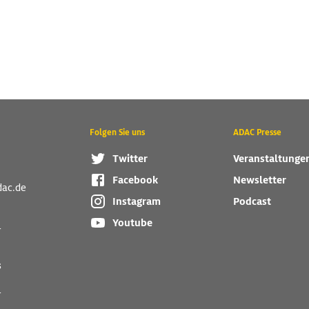
Folgen Sie uns
ADAC Presse
Twitter
Veranstaltunge
Facebook
Newsletter
dac.de
Instagram
Podcast
Youtube
r
s
r