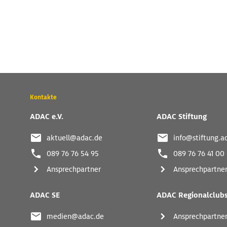
Wichtige
Kontakte
Kontaktadressen
und
ADAC e.V.
ADAC Stiftung
weitere
Links
aktuell@adac.de
info@stiftung.a
089 76 76 54 95
089 76 76 41 00
Ansprechpartner
Ansprechpartne
ADAC SE
ADAC Regionalclub
medien@adac.de
Ansprechpartne