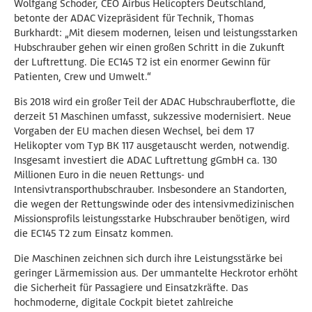
Wolfgang Schoder, CEO Airbus Helicopters Deutschland,
betonte der ADAC Vizepräsident für Technik, Thomas
Burkhardt: „Mit diesem modernen, leisen und leistungsstarken
Hubschrauber gehen wir einen großen Schritt in die Zukunft
der Luftrettung. Die EC145 T2 ist ein enormer Gewinn für
Patienten, Crew und Umwelt.“
Bis 2018 wird ein großer Teil der ADAC Hubschrauberflotte, die
derzeit 51 Maschinen umfasst, sukzessive modernisiert. Neue
Vorgaben der EU machen diesen Wechsel, bei dem 17
Helikopter vom Typ BK 117 ausgetauscht werden, notwendig.
Insgesamt investiert die ADAC Luftrettung gGmbH ca. 130
Millionen Euro in die neuen Rettungs- und
Intensivtransporthubschrauber. Insbesondere an Standorten,
die wegen der Rettungswinde oder des intensivmedizinischen
Missionsprofils leistungsstarke Hubschrauber benötigen, wird
die EC145 T2 zum Einsatz kommen.
Die Maschinen zeichnen sich durch ihre Leistungsstärke bei
geringer Lärmemission aus. Der ummantelte Heckrotor erhöht
die Sicherheit für Passagiere und Einsatzkräfte. Das
hochmoderne, digitale Cockpit bietet zahlreiche