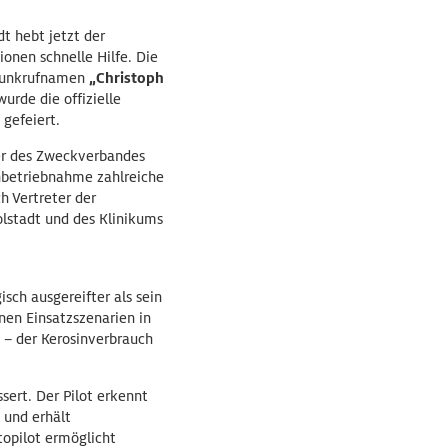
t hebt jetzt der
onen schnelle Hilfe. Die
 Funkrufnamen
„Christoph
urde die offizielle
gefeiert.
er des Zweckverbandes
Inbetriebnahme zahlreiche
h Vertreter der
olstadt und des Klinikums
sch ausgereifter als sein
nen Einsatzszenarien in
s – der Kerosinverbrauch
ssert. Der Pilot erkennt
 und erhält
topilot ermöglicht