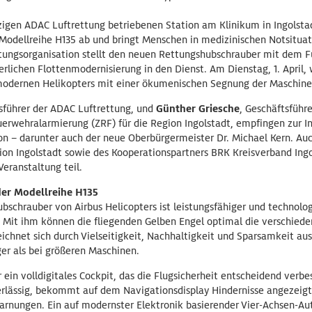
igen ADAC Luftrettung betriebenen Station am Klinikum in Ingolstad
Modellreihe H135 ab und bringt Menschen in medizinischen Notsituati
ttungsorganisation stellt den neuen Rettungshubschrauber mit dem
rlichen Flottenmodernisierung in den Dienst. Am Dienstag, 1. April, w
odernen Helikopters mit einer ökumenischen Segnung der Maschine 
tsführer der ADAC Luftrettung, und
Günther Griesche
, Geschäftsführ
uerwehralarmierung (ZRF) für die Region Ingolstadt, empfingen zur 
on – darunter auch der neue Oberbürgermeister Dr. Michael Kern. Auc
gion Ingolstadt sowie des Kooperationspartners BRK Kreisverband Ing
eranstaltung teil.
er Modellreihe H135
chrauber von Airbus Helicopters ist leistungsfähiger und technologi
 Mit ihm können die fliegenden Gelben Engel optimal die verschiede
ichnet sich durch Vielseitigkeit, Nachhaltigkeit und Sparsamkeit au
nger als bei größeren Maschinen.
 ein volldigitales Cockpit, das die Flugsicherheit entscheidend verbe
rlässig, bekommt auf dem Navigationsdisplay Hindernisse angezeigt
warnungen. Ein auf modernster Elektronik basierender Vier-Achsen-Au