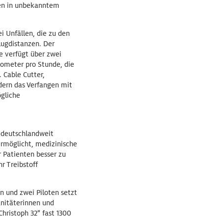
den in unbekanntem
ei Unfällen, die zu den
lugdistanzen. Der
e verfügt über zwei
lometer pro Stunde, die
 Cable Cutter,
dern das Verfangen mit
ögliche
 deutschlandweit
rmöglicht, medizinische
 Patienten besser zu
r Treibstoff
n und zwei Piloten setzt
anitäterinnen und
hristoph 32“ fast 1300