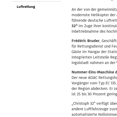
Luftrettung
An der von der gemeinnütz
modernste Helikopter der 
führende deutsche Luftre
32“
im Zuge ihrer kontinuie
Inbetriebnahme des hochm
Frédéric Bruder
, Geschäf
für Rettungsdienst und Fe
Gäste im Hangar der Stati
Integrierten Leitstelle Re
Ingolstadt nahmen an der V
Nummer-Eins-Maschine d
Der neue ADAC Rettungshubs
Vorgänger vom Typ EC 135.
der Region abdecken. Er ze
ist 25 bis 30 Prozent geri
„Christoph 32“ verfügt über
andere Luftfahrzeuge zuve
automatisierte Kollisions