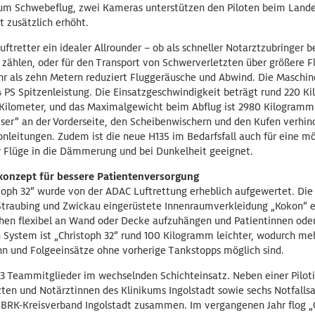
zum Schwebeflug, zwei Kameras unterstützen den Piloten beim Lan
t zusätzlich erhöht.
uftretter ein idealer Allrounder – ob als schneller Notarztzubringer b
 zählen, oder für den Transport von Schwerverletzten über größere F
 als zehn Metern reduziert Fluggeräusche und Abwind. Die Maschin
 PS Spitzenleistung. Die Einsatzgeschwindigkeit beträgt rund 220 Ki
ilometer, und das Maximalgewicht beim Abflug ist 2980 Kilogramm.
ser“ an der Vorderseite, den Scheibenwischern und den Kufen verhin
nleitungen. Zudem ist die neue H135 im Bedarfsfall auch für eine m
 Flüge in die Dämmerung und bei Dunkelheit geeignet.
konzept für bessere Patientenversorgung
toph 32“ wurde von der ADAC Luftrettung erheblich aufgewertet. Die
 Straubing und Zwickau eingerüstete Innenraumverkleidung „Kokon“ e
chen flexibel an Wand oder Decke aufzuhängen und Patientinnen oder
System ist „Christoph 32“ rund 100 Kilogramm leichter, wodurch meh
und Folgeeinsätze ohne vorherige Tankstopps möglich sind.
 23 Teammitglieder im wechselnden Schichteinsatz. Neben einer Piloti
zten und Notärztinnen des Klinikums Ingolstadt sowie sechs Notfalls
 BRK-Kreisverband Ingolstadt zusammen. Im vergangenen Jahr flog „C