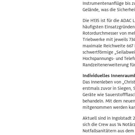
Instrumentenanflüge bis 
Gelände, was die Sicherhei
Die H135 ist für die ADAC L
häufigsten Einsatzgründen
Rotordurchmesser von mehr
Triebwerke mit jeweils 734
maximale Reichweite 667 K
schwertförmige „Seilabwei
Hochspannungs- und Telefo
Randzeitenerweiterung für
Individuelles Innenraum
Das Innenleben von „Chris
erstmals zuvor in Siegen,
Geräte wie Sauerstoffflas
behandeln. Mit dem neuen 
mitgenommen werden kann 
Aktuell sind in Ingolstadt
sich die Crew aus 14 Notär
Notfallsanitätern aus dem