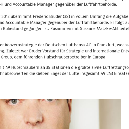
H und Accountable Manager gegenüber der Luftfahrtbehörde.
 2013 übernimmt Frédéric Bruder (38) in vollem Umfang die Aufgaben
 Accountable Manager gegenüber der Luftfahrtbehörde. Er folgt auf
en Ruhestand gegangen ist. Zusammen mit Susanne Matzke-Ahl leite
er Konzernstrategie der Deutschen Lufthansa AG in Frankfurt, wechs
ng. Zuletzt war Bruder Vorstand für Strategie und internationale Ent
 Group, dem führenden Hubschrauberbetreiber in Europa.
it 49 Hubschraubern an 35 Stationen die größte zivile Luftrettungso
hr absolvierten die Gelben Engel der Lüfte insgesamt 49 243 Einsätz