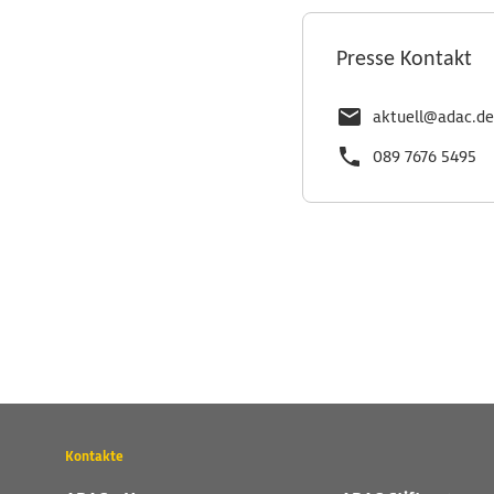
Presse Kontakt
aktuell@adac.de
089 7676 5495
Wichtige
Kontakte
Kontaktadressen
und