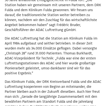
30 Jahre anhaltende Erfolgsgeschichte in Fulda fort: „Die
Station haben wir gemeinsam mit unseren Partnern, dem DRK
Fulda und dem Klinikum Fulda gewonnen. Wir freuen uns
darauf, die traditionsreiche Station weiter betreiben zu
können, nachdem wir den Zuschlag für das wirtschaftlichste
Angebot bekommen haben“ sagt Frédéric Bruder,
Geschäftsführer der ADAC Luftrettung gGmbH.
Die ADAC Luftrettung hat die Station am Klinikum Fulda im
April 1984 aufgebaut und seither betrieben. In dieser Zeit
wurden mehr als 34.000 Einsätze geflogen. Dabei versorgte
„Christoph 28“ rund 31.000 Patienten. Thomas Burkhardt,
ADAC-Vizepräsident für Technik: „Fulda war eine der ersten
Luftrettungsstationen des ADAC und hier wurde großartige
Pionierarbeit geleistet, umso dankbarer sind wir für das
positive Ergebnis.“
Das Klinikum Fulda, der DRK Kreisverband Fulda und die ADAC
Luftrettung kooperieren von Beginn an miteinander, die
Partner bleiben auch in der Zukunft dieselben. Auch hier freut
man sich: „Gerade die langjährige Zusammenarbeit mit den
bewährten Partnern am Standort Fulda und die jahrelang