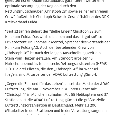
gelebten hohen Qualitätsstandards garantieren weiter eine
optimale Versorgung der Region durch den
Rettungshubschrauber „Christoph 28“ sowie seiner erfahrenen
Crew“, äußert sich Christoph Schwab, Geschäftsführer des DRK
Kreisverband Fulda.
"Seit 32 Jahren gehört der "gelbe Engel" Christoph 28 zum
Klinikum Fulda. Das wird so bleiben und das ist gut so!" so
Privatdozent Dr. Thomas P. Menzel, Sprecher des Vorstands der
Klinikum Fulda gAG. Auch der bestehenden Crew von
„Christoph 28“ ist nach der langen Ausschreibungszeit ein
Stein vom Herzen gefallen. Am Standort arbeiten 15
Hubschraubernotärzte und sechs Rettungsassistenten (HEMS
TC). Die drei Piloten, die den „Christoph 28“ im Wechsel
fliegen, sind Mitarbeiter der ADAC Luftrettung gGmbH.
„Gegen die Zeit und für das Leben" lautet das Motto der ADAC
Luftrettung, die am 1. November 1970 ihren Dienst mit
"Christoph 1" in München aufnahm. Mit 55 Helikoptern und 37
Stationen ist die ADAC Luftrettung gGmbH die größte zivile
Luftrettungsorganisation in Deutschland. Mehr als 200
Mitarbeiter in den Stationen und in der Verwaltung sorgen in