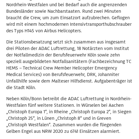
Nordrhein-Westfalen und bei Bedarf auch die angrenzenden
Bundesländer sowie Nachbarstaaten. Rund zwei Minuten
braucht die Crew, um zum Einsatzort aufzubrechen. Geflogen
wird mit einem hochmodernen Intensivtransporthubschrauber
des Typs H145 von Airbus Helicopters.
Die Stationsbesatzung setzt sich zusammen aus insgesamt
drei Piloten der ADAC Luftrettung, 18 Notärzten vom Institut
der Notfallmedizin der Berufsfeuerwehr Köln sowie zehn
speziell ausgebildeten Notfallsanitätern (Fachbezeichnung TC
HEMS – Technical Crew Member Helicopter Emergency
Medical Services) von Berufsfeuerwehr, DRK, Johanniter
Unfallhilfe sowie dem Malteser Hilfsdienst. Aufgabenträger ist
die Stadt Köln.
Neben Köln/Bonn betreibt die ADAC Luftrettung in Nordrhein-
Westfalen fünf weitere Stationen. In Würselen bei Aachen
„Christoph Europa 1“, in Rheine „Christoph Europa 2“, in Siegen
„Christoph 25“, in Lünen „Christoph 8“ und in Greven
„Christoph Westfalen“. Zusammen wurden die fliegenden
Gelben Engel aus NRW 2020 zu 6741 Einsätzen alarmiert.