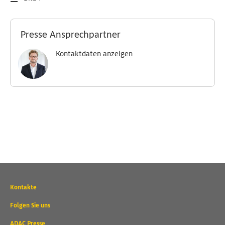
Presse Ansprechpartner
Kontaktdaten anzeigen
Wichtige
Kontakte
Kontaktadressen
und
Folgen Sie uns
weitere
ADAC Presse
Links