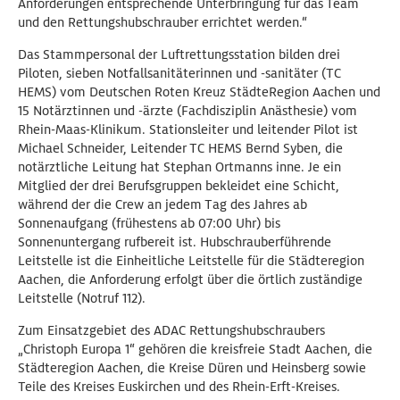
Anforderungen entsprechende Unterbringung für das Team
und den Rettungshubschrauber errichtet werden.“
Das Stammpersonal der Luftrettungsstation bilden drei
Piloten, sieben Notfallsanitäterinnen und -sanitäter (TC
HEMS) vom Deutschen Roten Kreuz StädteRegion Aachen und
15 Notärztinnen und -ärzte (Fachdisziplin Anästhesie) vom
Rhein-Maas-Klinikum. Stationsleiter und leitender Pilot ist
Michael Schneider, Leitender TC HEMS Bernd Syben, die
notärztliche Leitung hat Stephan Ortmanns inne. Je ein
Mitglied der drei Berufsgruppen bekleidet eine Schicht,
während der die Crew an jedem Tag des Jahres ab
Sonnenaufgang (frühestens ab 07:00 Uhr) bis
Sonnenuntergang rufbereit ist. Hubschrauberführende
Leitstelle ist die Einheitliche Leitstelle für die Städteregion
Aachen, die Anforderung erfolgt über die örtlich zuständige
Leitstelle (Notruf 112).
Zum Einsatzgebiet des ADAC Rettungshubschraubers
„Christoph Europa 1“ gehören die kreisfreie Stadt Aachen, die
Städteregion Aachen, die Kreise Düren und Heinsberg sowie
Teile des Kreises Euskirchen und des Rhein-Erft-Kreises.