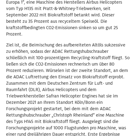
Europa 1“, eine Maschine des Herstellers Airbus Helicopters
vom Typ H135 mit Pratt-&-Whitney-Triebwerken, seit
September 2022 mit Biokraftstoff betankt wird. Dieser
besteht zu 35 Prozent aus recyceltem Speiseöl. Die
kraftstoffbedingten CO2-Emissionen sinken so um gut 25
Prozent.
Ziel ist, die Beimischung des aufbereiteten Altöls sukzessive
zu erhöhen, sodass der ADAC Rettungshubschrauber
schließlich mit 100-prozentigem Recycling-Kraftstoff fliegt. So
ließen sich die CO2-Emissionen rechnerisch um über 80
Prozent reduzieren. Würselen ist der zweite Standort, an dem
die ADAC Luftrettung den Einsatz von Biokraftstoff erprobt.
Zusammen mit dem Deutschen Zentrum für Luft- und
Raumfahrt (DLR), Airbus Helicopters und dem
Triebwerkhersteller Safran Helicopter Engines hat sie im
Dezember 2021 an Ihrem Standort Köln/Bonn ein
Forschungsprojekt gestartet, bei dem mit dem ADAC
Rettungshubschrauber „Christoph Rheinland“ eine Maschine
des Typs H145 mit Biokraftstoff fliegt. Ausgelegt sind die
Forschungsprojekte auf 1000 Flugstunden pro Maschine, was
einer rund dreijährigen Dauer entspricht. Erste Ergebnisse