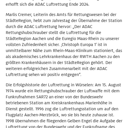
erhofft sich die ADAC Luftrettung Ende 2024.
Marlis Cremer, Leiterin des Amts für Rettungswesen bei der
StädteRegion, hebt zum Jahrestag der Übernahme der Station
durch die ADAC Luftrettung hervor: „Der ADAC
Rettungshubschrauber stellt die Luftrettung für die
StädteRegion Aachen und die Euregio Maas-Rhein zu unserer
vollsten Zufriedenheit sicher. ‚Christoph Europa 1‘ ist in
unmittelbarer Nähe zum Rhein-Maas-Klinikum stationiert, das
als akademisches Lehrkrankenhaus der RWTH Aachen zu den
größten Krankenhäusern in der StädteRegion gehört. Der
weiteren erfolgreichen Zusammenarbeit mit der ADAC
Luftrettung sehen wir positiv entgegen“.
Die Erfolgshistorie der Luftrettung in Würselen: Am 15. August
1974 wurde ein Rettungshubschrauber der Luftwaffe mit dem
Funkrufnahmen SAR72 an einer von der Bundeswehr
betriebenen Station am Kreiskrankenhaus Marienhöhe in
Dienst gestellt. 1996 zog die Luftrettungsstation um auf den
Flugplatz Aachen-Merzbrück, wo sie bis heute zuhause ist.
1998 übernahmen die fliegenden Gelben Engel die Aufgabe der
Luftrettung von der Bundeswehr und der Funkrufname des