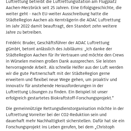
Luftrettung betreibt die Luftrettungsstation am Flugplatz
Aachen-Merzbrück seit 25 Jahren. Eine Erfolgsgeschichte, die
weiter geht - nach EU-weiter Ausschreibung hatte die
StädteRegion Aachen als Kernträgerin die ADAC Luftrettung
im Jahr 2022 damit beauftragt, den Standort zehn weitere
Jahre zu betreiben.
Frédéric Bruder, Geschäftsführer der ADAC Luftrettung
gGmbH, betont anlässlich des Jubiläums: „Ich danke der
StädteRegion Aachen für ihr Vertrauen und möchte den Crews
in Würselen meinen großen Dank aussprechen. Sie leisten
hervorragende Arbeit. Als schnelle Helfer aus der Luft werden
wir die gute Partnerschaft mit der StädteRegion gerne
erweitern und flexibel neue Wege gehen, um proaktiv und
innovativ für anstehende Herausforderungen in der
Luftrettung Lösungen zu finden. Ein Beispiel ist unser
erfolgreich gestartetes Biokraftstoff-Forschungsprojekt.“
Die gemeinnützige Rettungsdienstorganisation möchte in der
Luftrettung Vorreiter bei der CO2-Reduktion sein und
dauerhaft mehr Nachhaltigkeit sicherstellen. Dafür hat sie ein
Forschungsprojekt ins Leben gerufen, bei dem „Christoph