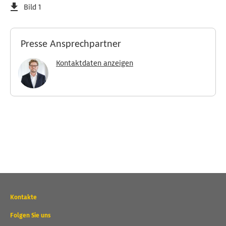
Bild 1
Presse Ansprechpartner
Kontaktdaten anzeigen
Wichtige
Kontakte
Kontaktadressen
und
Folgen Sie uns
weitere