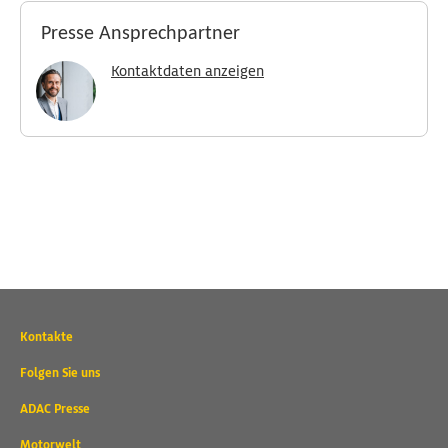
Presse Ansprechpartner
Kontaktdaten anzeigen
Wichtige
Kontakte
Kontaktadressen
und
Folgen Sie uns
weitere
ADAC Presse
Links
Motorwelt