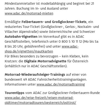
Mindestanmietalter ist modellabhängig und beginnt bei 21
Jahren. Buchung im In- und Ausland unter
www.adac.de/motorrad-mieten
Ermäßigte
Felbertauern- und Großglockner-Tickets
, ein
reduziertes Tour-Ticket (Großglockner-, Gerlos-, Nockalm- und
Villacher Alpenstraße) sowie österreichische und Schweizer
Autobahn-Vignetten
im Vorverkauf gibt es in ADAC
Geschäftsstellen, telefonisch unter 0 800 5 10 11 12 (Mo bis Sa
8 bis 20 Uhr, gebührenfrei) und unter
www.adac-
shop.de/vignetten/mautkarten
Für Bikes besonders zu bevorzugen – kein Kleben, kein
Kratzen: die
Digitale
Motorradvignette
für Österreich
(erhältlich nur in ADAC Geschäftsstellen).
Motorrad-Wiederaufsteiger-Trainings
auf einer von
bundesweit 49 ADAC Fahrsicherheitstrainingsanlagen.
Informationen unter
www.adac.de/motorradtraining
Tourentipps
vom ADAC zur Großglockner-Felbertauern-Runde
www.adac.de/reise-freizeit/reisen-motorrad-
oldtimer/motorradtouren/oesterreich/osttirol/