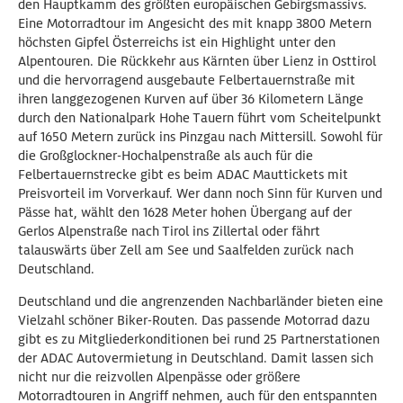
den Hauptkamm des größten europäischen Gebirgsmassivs.
Eine Motorradtour im Angesicht des mit knapp 3800 Metern
höchsten Gipfel Österreichs ist ein Highlight unter den
Alpentouren. Die Rückkehr aus Kärnten über Lienz in Osttirol
und die hervorragend ausgebaute Felbertauernstraße mit
ihren langgezogenen Kurven auf über 36 Kilometern Länge
durch den Nationalpark Hohe Tauern führt vom Scheitelpunkt
auf 1650 Metern zurück ins Pinzgau nach Mittersill. Sowohl für
die Großglockner-Hochalpenstraße als auch für die
Felbertauernstrecke gibt es beim ADAC Mauttickets mit
Preisvorteil im Vorverkauf. Wer dann noch Sinn für Kurven und
Pässe hat, wählt den 1628 Meter hohen Übergang auf der
Gerlos Alpenstraße nach Tirol ins Zillertal oder fährt
talauswärts über Zell am See und Saalfelden zurück nach
Deutschland.
Deutschland und die angrenzenden Nachbarländer bieten eine
Vielzahl schöner Biker-Routen. Das passende Motorrad dazu
gibt es zu Mitgliederkonditionen bei rund 25 Partnerstationen
der ADAC Autovermietung in Deutschland. Damit lassen sich
nicht nur die reizvollen Alpenpässe oder größere
Motorradtouren in Angriff nehmen, auch für den entspannten