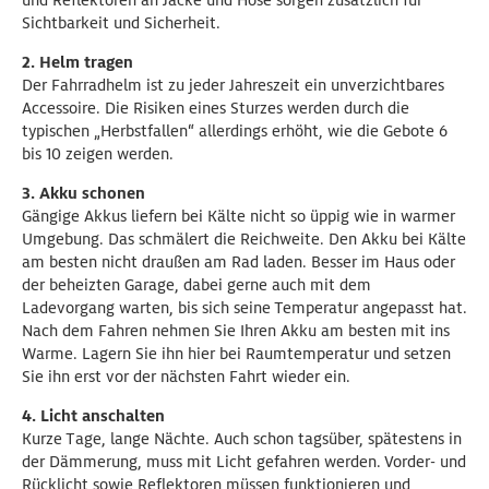
und Reflektoren an Jacke und Hose sorgen zusätzlich für
Sichtbarkeit und Sicherheit.
2. Helm tragen
Der Fahrradhelm ist zu jeder Jahreszeit ein unverzichtbares
Accessoire. Die Risiken eines Sturzes werden durch die
typischen „Herbstfallen“ allerdings erhöht, wie die Gebote 6
bis 10 zeigen werden.
3. Akku schonen
Gängige Akkus liefern bei Kälte nicht so üppig wie in warmer
Umgebung. Das schmälert die Reichweite. Den Akku bei Kälte
am besten nicht draußen am Rad laden. Besser im Haus oder
der beheizten Garage, dabei gerne auch mit dem
Ladevorgang warten, bis sich seine Temperatur angepasst hat.
Nach dem Fahren nehmen Sie Ihren Akku am besten mit ins
Warme. Lagern Sie ihn hier bei Raumtemperatur und setzen
Sie ihn erst vor der nächsten Fahrt wieder ein.
4. Licht anschalten
Kurze Tage, lange Nächte. Auch schon tagsüber, spätestens in
der Dämmerung, muss mit Licht gefahren werden. Vorder- und
Rücklicht sowie Reflektoren müssen funktionieren und