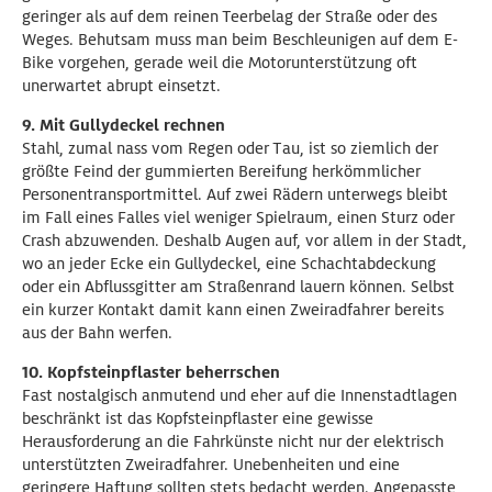
geringer als auf dem reinen Teerbelag der Straße oder des
Weges. Behutsam muss man beim Beschleunigen auf dem E-
Bike vorgehen, gerade weil die Motorunterstützung oft
unerwartet abrupt einsetzt.
9. Mit Gullydeckel rechnen
Stahl, zumal nass vom Regen oder Tau, ist so ziemlich der
größte Feind der gummierten Bereifung herkömmlicher
Personentransportmittel. Auf zwei Rädern unterwegs bleibt
im Fall eines Falles viel weniger Spielraum, einen Sturz oder
Crash abzuwenden. Deshalb Augen auf, vor allem in der Stadt,
wo an jeder Ecke ein Gullydeckel, eine Schachtabdeckung
oder ein Abflussgitter am Straßenrand lauern können. Selbst
ein kurzer Kontakt damit kann einen Zweiradfahrer bereits
aus der Bahn werfen.
10. Kopfsteinpflaster beherrschen
Fast nostalgisch anmutend und eher auf die Innenstadtlagen
beschränkt ist das Kopfsteinpflaster eine gewisse
Herausforderung an die Fahrkünste nicht nur der elektrisch
unterstützten Zweiradfahrer. Unebenheiten und eine
geringere Haftung sollten stets bedacht werden. Angepasste