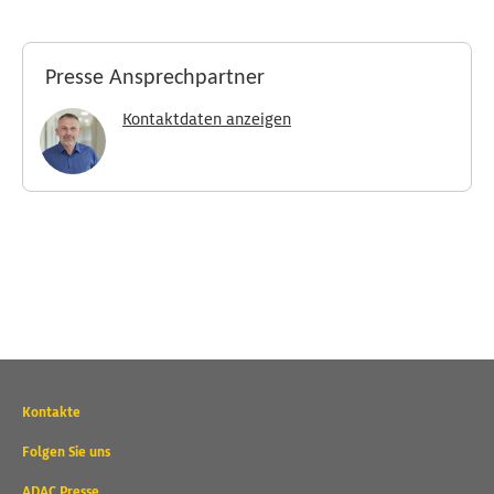
Presse Ansprechpartner
Kontaktdaten anzeigen
Wichtige
Kontakte
Kontaktadressen
und
Folgen Sie uns
weitere
ADAC Presse