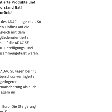
ntierte Produkte und
vorstand Ralf
zurück.“
 des ADAC umgesetzt. So
n Einfluss auf die
rgleich mit dem
gliederorientierten
H auf die ADAC SE
AC Beteiligungs- und
n zusammengefasst waren.
ADAC SE lagen bei 1,13
berschuss verringerte
 geringeren
euausrichtung als auch
 allem im
n Euro. Die Steigerung
ng. Die