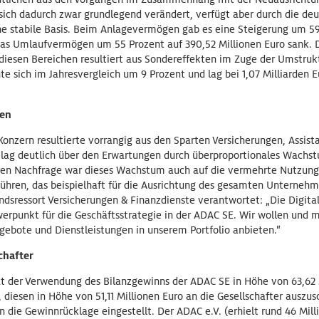
 sich dadurch zwar grundlegend verändert, verfügt aber durch die de
ne stabile Basis. Beim Anlagevermögen gab es eine Steigerung um 59 
das Umlaufvermögen um 55 Prozent auf 390,52 Millionen Euro sank. D
diesen Bereichen resultiert aus Sondereffekten im Zuge der Umstruk
e sich im Jahresvergleich um 9 Prozent und lag bei 1,07 Milliarden Eu
ten
zern resultierte vorrangig aus den Sparten Versicherungen, Assist
lag deutlich über den Erwartungen durch überproportionales Wachst
ren Nachfrage war dieses Wachstum auch auf die vermehrte Nutzung
ühren, das beispielhaft für die Ausrichtung des gesamten Unternehm
ndsressort Versicherungen & Finanzdienste verantwortet: „Die Digital
erpunkt für die Geschäftsstrategie in der ADAC SE. Wir wollen und 
bote und Dienstleistungen in unserem Portfolio anbieten.“
chafter
 der Verwendung des Bilanzgewinns der ADAC SE in Höhe von 63,62 
 diesen in Höhe von 51,11 Millionen Euro an die Gesellschafter auszus
n die Gewinnrücklage eingestellt. Der ADAC e.V. (erhielt rund 46 Mill