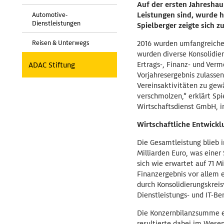
Auf der ersten Jahresha
Automotive-
Leistungen sind, wurde h
Dienstleistungen
Spielberger zeigte sich z
Reisen & Unterwegs
2016 wurden umfangreiche
wurden diverse Konsolidie
Ertrags-, Finanz- und Ver
ADAC Stiftung
Vorjahresergebnis zulasse
Vereinsaktivitäten zu gew
verschmolzen,“ erklärt Spi
Wirtschaftsdienst GmbH, i
Wirtschaftliche Entwickl
Die Gesamtleistung blieb 
Milliarden Euro, was einer
sich wie erwartet auf 71 M
Finanzergebnis vor allem 
durch Konsolidierungskrei
Dienstleistungs- und IT-Ber
Die Konzernbilanzsumme er
resultierte dabei im Wes