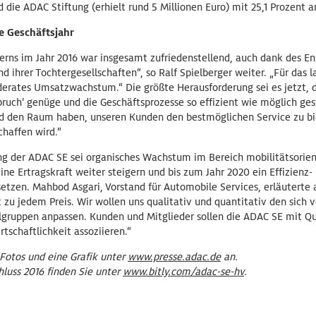
d die ADAC Stiftung (erhielt rund 5 Millionen Euro) mit 25,1 Prozent a
e Geschäftsjahr
erns im Jahr 2016 war insgesamt zufriedenstellend, auch dank des 
d ihrer Tochtergesellschaften“, so Ralf Spielberger weiter. „Für das 
derates Umsatzwachstum.“ Die größte Herausforderung sei es jetzt,
pruch‘ genüge und die Geschäftsprozesse so effizient wie möglich ges
und den Raum haben, unseren Kunden den bestmöglichen Service zu bi
chaffen wird.“
ng der ADAC SE sei organisches Wachstum im Bereich mobilitätsorien
e Ertragskraft weiter steigern und bis zum Jahr 2020 ein Effizienz-
zen. Mahbod Asgari, Vorstand für Automobile Services, erläuterte a
 zu jedem Preis. Wir wollen uns qualitativ und quantitativ den sich
lgruppen anpassen. Kunden und Mitglieder sollen die ADAC SE mit Qu
tschaftlichkeit assoziieren.“
 Fotos und eine Grafik unter
www.presse.adac.de
an.
uss 2016 finden Sie unter
www.bitly.com/adac-se-hv
.