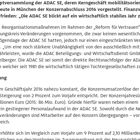
uptversammlung der ADAC SE, deren Kerngeschäft mobilitätsorie
eute in München der Konzernabschluss 2016 vorgestellt. Finanz
ufrieden: „Die ADAC SE blickt auf ein wirtschaftlich stabiles Jahr 
 Reorganisationsmaßnahmen im Rahmen der „Reform für Vertrauen“
rungskreis-Veränderungen vorgenommen, die zwar keinen wesentliche
mögenslage der ADAC SE hatten, jedoch nur einen eingeschränkten Ve
n. „Um eine noch stärkere Unabhängigkeit von den ausschließlich mit
ährleisten, wurde die ADAC Beteiligungs- und Wirtschaftsdienst Gmb
elberger. Die ADAC SE sei somit der direkte Rechtsnachfolger der AD
n welcher seit 1981 die wirtschaftlich tätigen Tochtergesellschafte
ung
im Geschäftsjahr 2016 nahezu konstant, die Konzernumsatzerlöse der 
 Steigerung von 2 Prozent zum Vorjahr entspricht. Der Konzernjahresü
illionen Euro (2015: 86 Mio. Euro). Gründe hierfür waren neben einem
ein gestiegener Personalaufwand in der ADAC SE. Sowohl durch die N
sveränderungen sind Mitarbeiter auf den Konzern übergegangen – vor
eich.
höhte sich im Vergleich zum Vorjahr um 9 Prozent auf 2,10 Milliarde
entlichen aus den Vorgängen im Zusammenhang mit der Neuausrichtu