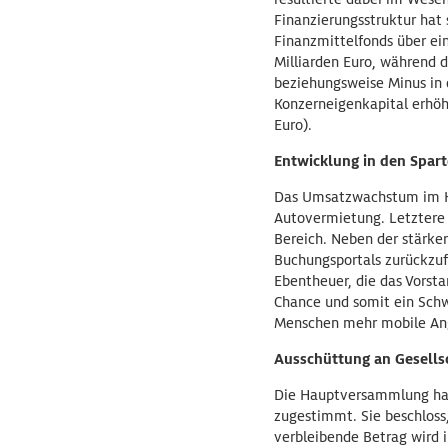
Finanzierungsstruktur hat
Finanzmittelfonds über ei
Milliarden Euro, während 
beziehungsweise Minus in 
Konzerneigenkapital erhöht
Euro).
Entwicklung in den Spar
Das Umsatzwachstum im Kon
Autovermietung. Letztere 
Bereich. Neben der stärke
Buchungsportals zurückzuf
Ebentheuer, die das Vorsta
Chance und somit ein Schw
Menschen mehr mobile Ange
Ausschüttung an Gesells
Die Hauptversammlung hat
zugestimmt. Sie beschloss,
verbleibende Betrag wird i