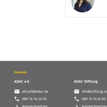
Wichtige
Kontakte
Kontaktadressen
und
ADAC e.V.
ADAC Stiftung
weitere
Links
aktuell@adac.de
info@stiftung.a
089 76 76 54 95
089 76 76 41 00
Ansprechpartner
Ansprechpartne