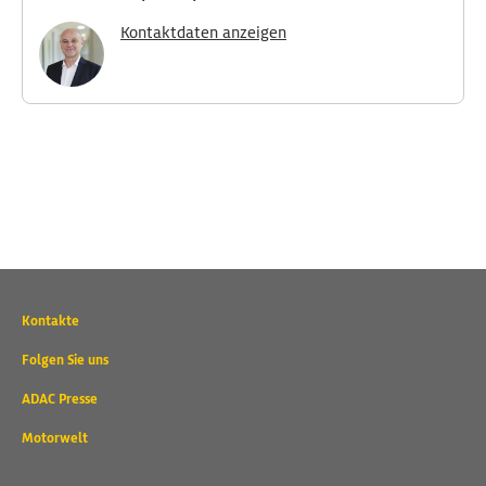
Kontaktdaten anzeigen
Wichtige
Kontakte
Kontaktadressen
und
Folgen Sie uns
weitere
ADAC Presse
Links
Motorwelt