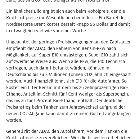
Euro, das sind 0,4 Cent weniger als vor Wochenfrist.
Ein ähnliches Bild ergibt sich auch beim Rohölpreis, der die
Kraftstoffpreise im Wesentlichen beeinflusst. Ein Barrel der
Nordseesorte Brent kostet derzeit knapp 56 Dollar und damit
in etwa gleich viel wie vor einer Woche.
Ungeachtet der geringen Preisbewegungen an den Zapfsäulen
empfiehlt der ADAC den Fahrern von Benzin-Pkw nach
Möglichkeit auf Super E10 umzusteigen. Super E10 zahlt sich
auf zweifache Weise aus: Wenn alle Pkw, die E10 technisch
vertragen, auch damit betankt würden, könnten in
Deutschland bis zu 3 Millionen Tonnen CO2 jährlich eingespart
werden. Auch finanziell lohnt sich E10 für die Autofahrer. So
kostet ein Liter Benzin mit dem bis zu zehnprozentigen Bio-
Ethanol-Anteil im Schnitt fünf Cent weniger als Superbenzin,
das bis zu fünf Prozent Bio-Ethanol enthält. Der deutliche
Preisanstieg beim Tanken zum Jahreswechsel aufgrund der
neuen CO2-Abgabe kann damit zu einem Gutteil aufgefangen
werden.
Generell rät der ADAC den Autofahrern, vor dem Tanken die
Kraftstoffpreise zu vergleichen. Wer die bisweilen erheblichen