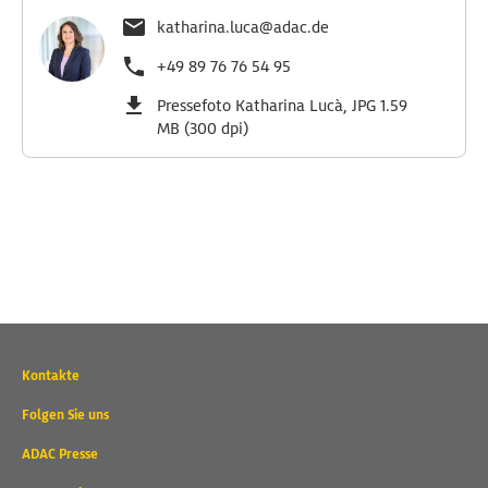
katharina.luca@adac.de
+49 89 76 76 54 95
Pressefoto Katharina Lucà, JPG 1.59
MB (300 dpi)
Wichtige
Kontakte
Kontaktadressen
und
Folgen Sie uns
weitere
ADAC Presse
Links