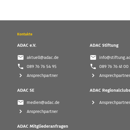
Wichtige
Kontakte
Kontaktadressen
und
ADAC e.V.
ADAC Stiftung
weitere
Links
aktuell@adac.de
info@stiftung.a
089 76 76 54 95
089 76 76 41 00
Ansprechpartner
Ansprechpartne
ADAC SE
ADAC Regionalclub
medien@adac.de
Ansprechpartne
Ansprechpartner
ADAC Mitgliederanfragen