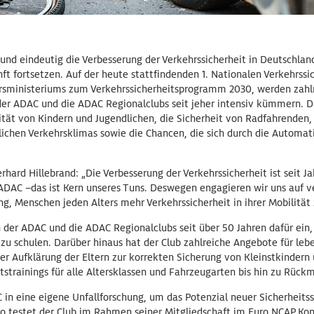
und eindeutig die Verbesserung der Verkehrssicherheit in Deutschlan
t fortsetzen. Auf der heute stattfindenden 1. Nationalen Verkehrss
rsministeriums zum Verkehrssicherheitsprogramm 2030, werden zahl
 der ADAC und die ADAC Regionalclubs seit jeher intensiv kümmern. D
ität von Kindern und Jugendlichen, die Sicherheit von Radfahrenden,
chen Verkehrsklimas sowie die Chancen, die sich durch die Automat
hard Hillebrand: „Die Verbesserung der Verkehrssicherheit ist seit J
ADAC –das ist Kern unseres Tuns. Deswegen engagieren wir uns auf 
g, Menschen jeden Alters mehr Verkehrssicherheit in ihrer Mobilität
 der ADAC und die ADAC Regionalclubs seit über 50 Jahren dafür ein,
 zu schulen. Darüber hinaus hat der Club zahlreiche Angebote für le
 der Aufklärung der Eltern zur korrekten Sicherung von Kleinstkinder
strainings für alle Altersklassen und Fahrzeugarten bis hin zu Rückm
 in eine eigene Unfallforschung, um das Potenzial neuer Sicherheits
 So testet der Club im Rahmen seiner Mitgliedschaft im Euro NCAP K