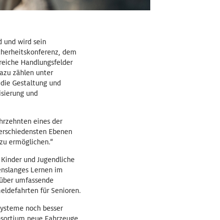
d und wird sein
icherheitskonferenz, dem
reiche Handlungsfelder
azu zählen unter
 die Gestaltung und
isierung und
ahrzehnten eines der
verschiedensten Ebenen
 zu ermöglichen.“
 Kinder und Jugendliche
benslanges Lernen im
n über umfassende
eldefahrten für Senioren.
systeme noch besser
onsortium neue Fahrzeuge