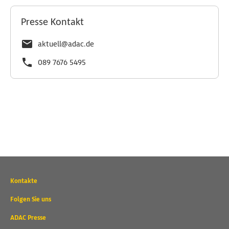
Presse Kontakt
aktuell@adac.de
089 7676 5495
Wichtige
Kontakte
Kontaktadressen
und
Folgen Sie uns
weitere
ADAC Presse
Links