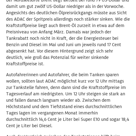
der Nordseesorte Brent liegt aktuell bei rund 79 US-Dollar und
damit um gut zwölf US-Dollar niedriger als in der Vorwoche.
Angesichts des deutlichen Ölpreisrückgangs müsste aus Sicht
des ADAC der Spritpreis allerdings noch stärker sinken. Wie die
Kraftstoffpreise liegt auch Brent-Öl zurzeit in etwa auf dem
Preisniveau von Anfang März. Damals war jedoch der
Tankrabatt noch nicht in Kraft, der die Energiesteuer bei
Benzin und Diesel im Mai und Juni um jeweils rund 17 Cent
abgesenkt hat. Vor diesem Hintergrund zeigt sich sehr
deutlich, wie groß das Potenzial für weiter sinkende
Kraftstoffpreise ist.
Autofahrerinnen und Autofahrer, die beim Tanken sparen
wollen, sollten laut ADAC möglichst kurz vor 12 Uhr mittags
zur Tankstelle fahren, denn dann sind die Kraftstoffpreise im
Tagesverlauf am niedrigsten. Um 12 Uhr steigen sie stark an
und fallen danach langsam wieder ab. Zwischen dem
Höchststand und dem Tiefststand eines durchschnittlichen
Tages lagen im vergangenen Monat immerhin
durchschnittlich 14,6 Cent je Liter bei Super E10 und sogar 18,4
Cent je Liter bei Diesel.