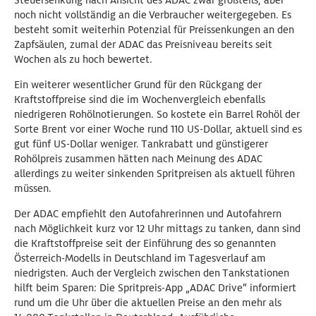
Steuersenkung nach Ansicht des ADAC zwar großteils, aber
noch nicht vollständig an die Verbraucher weitergegeben. Es
besteht somit weiterhin Potenzial für Preissenkungen an den
Zapfsäulen, zumal der ADAC das Preisniveau bereits seit
Wochen als zu hoch bewertet.
Ein weiterer wesentlicher Grund für den Rückgang der
Kraftstoffpreise sind die im Wochenvergleich ebenfalls
niedrigeren Rohölnotierungen. So kostete ein Barrel Rohöl der
Sorte Brent vor einer Woche rund 110 US-Dollar, aktuell sind es
gut fünf US-Dollar weniger. Tankrabatt und günstigerer
Rohölpreis zusammen hätten nach Meinung des ADAC
allerdings zu weiter sinkenden Spritpreisen als aktuell führen
müssen.
Der ADAC empfiehlt den Autofahrerinnen und Autofahrern
nach Möglichkeit kurz vor 12 Uhr mittags zu tanken, dann sind
die Kraftstoffpreise seit der Einführung des so genannten
Österreich-Modells in Deutschland im Tagesverlauf am
niedrigsten. Auch der Vergleich zwischen den Tankstationen
hilft beim Sparen: Die Spritpreis-App „ADAC Drive“ informiert
rund um die Uhr über die aktuellen Preise an den mehr als