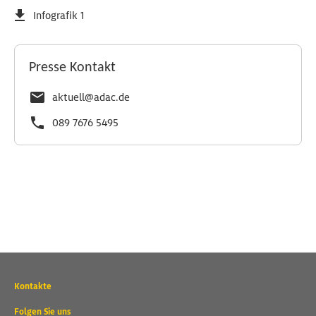
Infografik 1
Presse Kontakt
aktuell@adac.de
089 7676 5495
Wichtige
Kontakte
Kontaktadressen
und
Folgen Sie uns