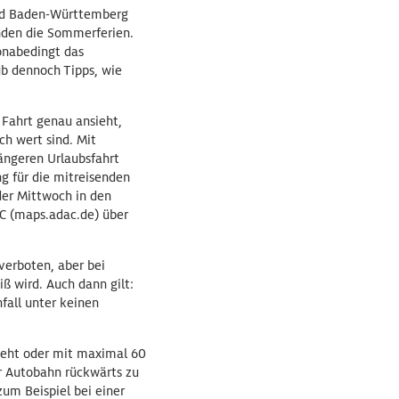
und Baden-Württemberg
nden die Sommerferien.
onabedingt das
ub dennoch Tipps, wie
 Fahrt genau ansieht,
h wert sind. Mit
ängeren Urlaubsfahrt
g für die mitreisenden
der Mittwoch in den
C (maps.adac.de) über
verboten, aber bei
ß wird. Auch dann gilt:
fall unter keinen
steht oder mit maximal 60
r Autobahn rückwärts zu
zum Beispiel bei einer