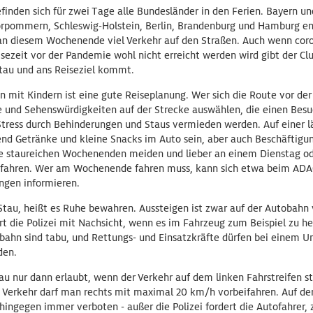
inden sich für zwei Tage alle Bundesländer in den Ferien. Bayern 
orpommern, Schleswig-Holstein, Berlin, Brandenburg und Hamburg e
an diesem Wochenende viel Verkehr auf den Straßen. Auch wenn cor
ezeit vor der Pandemie wohl nicht erreicht werden wird gibt der Cl
Stau und ans Reiseziel kommt.
n mit Kindern ist eine gute Reiseplanung. Wer sich die Route vor der
e und Sehenswürdigkeiten auf der Strecke auswählen, die einen Besuc
tress durch Behinderungen und Staus vermieden werden. Auf einer l
end Getränke und kleine Snacks im Auto sein, aber auch Beschäftigun
die staureichen Wochenenden meiden und lieber an einem Dienstag o
ckfahren. Wer am Wochenende fahren muss, kann sich etwa beim ADA
ngen informieren.
Stau, heißt es Ruhe bewahren. Aussteigen ist zwar auf der Autobahn 
t die Polizei mit Nachsicht, wenn es im Fahrzeug zum Beispiel zu hei
bahn sind tabu, und Rettungs- und Einsatzkräfte dürfen bei einem Un
den.
tau nur dann erlaubt, wenn der Verkehr auf dem linken Fahrstreifen 
Verkehr darf man rechts mit maximal 20 km/h vorbeifahren. Auf de
hingegen immer verboten - außer die Polizei fordert die Autofahrer, 