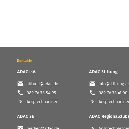
Wichtige
Kontakte
Kontaktadressen
und
ADAC e.V.
ADAC Stiftung
weitere
Links
aktuell@adac.de
info@stiftung.a
089 76 76 54 95
089 76 76 41 00
Ansprechpartner
Ansprechpartne
ADAC SE
ADAC Regionalclub
medien@adac.de
Ansprechpartne