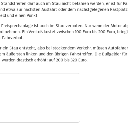
r Standstreifen darf auch im Stau nicht befahren werden, er ist für P
 und etwa zur nächsten Ausfahrt oder dem nächstgelegenen Rastplatz
geld und einen Punkt.
 Freisprechanlage ist auch im Stau verboten. Nur wenn der Motor abg
nd nehmen. Ein Verstoß kostet zwischen 100 Euro bis 200 Euro, bring
 Fahrverbot.
or ein Stau entsteht, also bei stockendem Verkehr, müssen Autofahre
m äußersten linken und den übrigen Fahrstreifen. Die Bußgelder für A
, wurden drastisch erhöht: auf 200 bis 320 Euro.