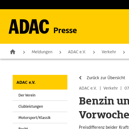
Presse
Meldungen
ADAC e.V.
Verkehr
Zurück zur Übersicht
ADAC e.V.
ADAC e.V.
|
Verkehr
|
07
Der Verein
Benzin und
Clubleistungen
Vorwoch
Motorsport/Klassik
Preisdifferenz beider Kraf
Recht