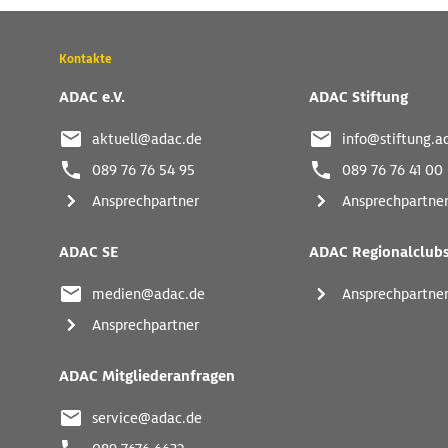
Wichtige
Kontakte
Kontaktadressen
und
ADAC e.V.
ADAC Stiftung
weitere
Links
aktuell@adac.de
info@stiftung.a
089 76 76 54 95
089 76 76 41 00
Ansprechpartner
Ansprechpartne
ADAC SE
ADAC Regionalclub
medien@adac.de
Ansprechpartne
Ansprechpartner
ADAC Mitgliederanfragen
service@adac.de