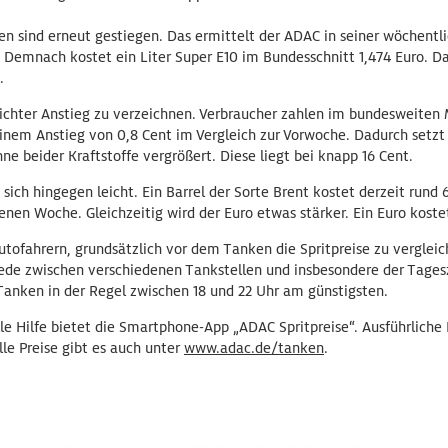
en sind erneut gestiegen. Das ermittelt der ADAC in seiner wöchentl
 Demnach kostet ein Liter Super E10 im Bundesschnitt 1,474 Euro. Da
.
eichter Anstieg zu verzeichnen. Verbraucher zahlen im bundesweiten M
 einem Anstieg von 0,8 Cent im Vergleich zur Vorwoche. Dadurch setzt s
ne beider Kraftstoffe vergrößert. Diese liegt bei knapp 16 Cent.
sich hingegen leicht. Ein Barrel der Sorte Brent kostet derzeit rund 
nen Woche. Gleichzeitig wird der Euro etwas stärker. Ein Euro kostet 
ofahrern, grundsätzlich vor dem Tanken die Spritpreise zu vergleich
iede zwischen verschiedenen Tankstellen und insbesondere der Tagesz
 Tanken in der Regel zwischen 18 und 22 Uhr am günstigsten.
le Hilfe bietet die Smartphone-App „ADAC Spritpreise“. Ausführlich
le Preise gibt es auch unter
www.adac.de/tanken
.