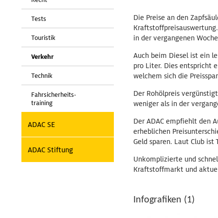
Die Preise an den Zapfsäul
Tests
Kraftstoffpreisauswertung.
Touristik
in der vergangenen Woche
Auch beim Diesel ist ein l
Verkehr
pro Liter. Dies entspricht
Technik
welchem sich die Preisspan
Der Rohölpreis vergünstigt 
Fahrsicherheits-
training
weniger als in der vergange
Der ADAC empfiehlt den Aut
ADAC SE
erheblichen Preisuntersch
Geld sparen. Laut Club ist
ADAC Stiftung
Unkomplizierte und schnel
Kraftstoffmarkt und aktuel
Infografiken (1)