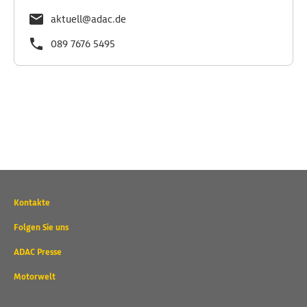
aktuell@adac.de
089 7676 5495
Wichtige
Kontakte
Kontaktadressen
und
Folgen Sie uns
weitere
ADAC Presse
Links
Motorwelt