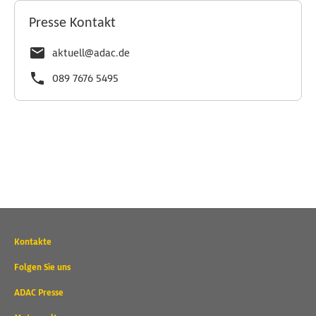
Presse Kontakt
aktuell@adac.de
089 7676 5495
Wichtige
Kontakte
Kontaktadressen
und
Folgen Sie uns
weitere
ADAC Presse
Links