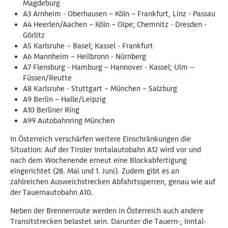
Magdeburg
A3 Arnheim - Oberhausen – Köln – Frankfurt, Linz - Passau
A4 Heerlen/Aachen – Köln – Olpe; Chemnitz - Dresden -
Görlitz
A5 Karlsruhe – Basel; Kassel - Frankfurt
A6 Mannheim – Heilbronn - Nürnberg
A7 Flensburg - Hamburg – Hannover - Kassel; Ulm –
Füssen/Reutte
A8 Karlsruhe - Stuttgart – München – Salzburg
A9 Berlin – Halle/Leipzig
A10 Berliner Ring
A99 Autobahnring München
In Österreich verschärfen weitere Einschränkungen die
Situation: Auf der Tiroler Inntalautobahn A12 wird vor und
nach dem Wochenende erneut eine Blockabfertigung
eingerichtet (28. Mai und 1. Juni). Zudem gibt es an
zahlreichen Ausweichstrecken Abfahrtssperren, genau wie auf
der Tauernautobahn A10.
Neben der Brennerroute werden in Österreich auch andere
Transitstrecken belastet sein. Darunter die Tauern-, Inntal-