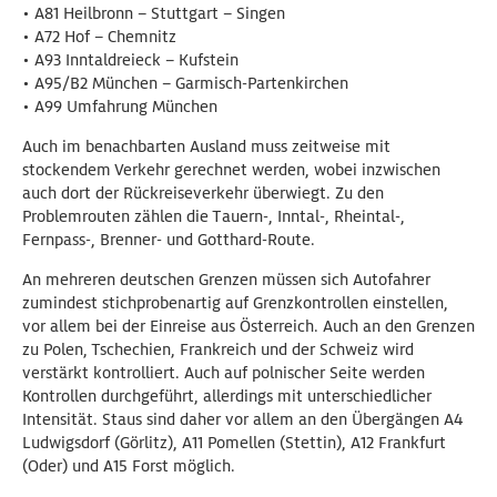
• A81 Heilbronn – Stuttgart – Singen
• A72 Hof – Chemnitz
• A93 Inntaldreieck – Kufstein
• A95/B2 München – Garmisch-Partenkirchen
• A99 Umfahrung München
Auch im benachbarten Ausland muss zeitweise mit
stockendem Verkehr gerechnet werden, wobei inzwischen
auch dort der Rückreiseverkehr überwiegt. Zu den
Problemrouten zählen die Tauern-, Inntal-, Rheintal-,
Fernpass-, Brenner- und Gotthard-Route.
An mehreren deutschen Grenzen müssen sich Autofahrer
zumindest stichprobenartig auf Grenzkontrollen einstellen,
vor allem bei der Einreise aus Österreich. Auch an den Grenzen
zu Polen, Tschechien, Frankreich und der Schweiz wird
verstärkt kontrolliert. Auch auf polnischer Seite werden
Kontrollen durchgeführt, allerdings mit unterschiedlicher
Intensität. Staus sind daher vor allem an den Übergängen A4
Ludwigsdorf (Görlitz), A11 Pomellen (Stettin), A12 Frankfurt
(Oder) und A15 Forst möglich.