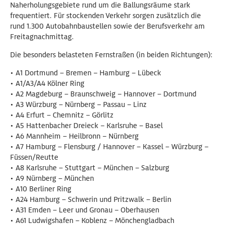
Naherholungsgebiete rund um die Ballungsräume stark
frequentiert. Für stockenden Verkehr sorgen zusätzlich die
rund 1.300 Autobahnbaustellen sowie der Berufsverkehr am
Freitagnachmittag.
Die besonders belasteten Fernstraßen (in beiden Richtungen):
• A1 Dortmund – Bremen – Hamburg – Lübeck
• A1/A3/A4 Kölner Ring
• A2 Magdeburg – Braunschweig – Hannover – Dortmund
• A3 Würzburg – Nürnberg – Passau – Linz
• A4 Erfurt – Chemnitz – Görlitz
• A5 Hattenbacher Dreieck – Karlsruhe – Basel
• A6 Mannheim – Heilbronn – Nürnberg
• A7 Hamburg – Flensburg / Hannover – Kassel – Würzburg –
Füssen/Reutte
• A8 Karlsruhe – Stuttgart – München – Salzburg
• A9 Nürnberg – München
• A10 Berliner Ring
• A24 Hamburg – Schwerin und Pritzwalk – Berlin
• A31 Emden – Leer und Gronau – Oberhausen
• A61 Ludwigshafen – Koblenz – Mönchengladbach