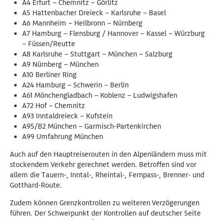
A4 Erfurt – Chemnitz – Görlitz
A5 Hattenbacher Dreieck – Karlsruhe – Basel
A6 Mannheim – Heilbronn – Nürnberg
A7 Hamburg – Flensburg / Hannover – Kassel – Würzburg
– Füssen/Reutte
A8 Karlsruhe – Stuttgart – München – Salzburg
A9 Nürnberg – München
A10 Berliner Ring
A24 Hamburg – Schwerin – Berlin
A61 Mönchengladbach – Koblenz – Ludwigshafen
A72 Hof – Chemnitz
A93 Inntaldreieck – Kufstein
A95/B2 München – Garmisch-Partenkirchen
A99 Umfahrung München
Auch auf den Hauptreiserouten in den Alpenländern muss mit
stockendem Verkehr gerechnet werden. Betroffen sind vor
allem die Tauern-, Inntal-, Rheintal-, Fernpass-, Brenner- und
Gotthard-Route.
Zudem können Grenzkontrollen zu weiteren Verzögerungen
führen. Der Schwerpunkt der Kontrollen auf deutscher Seite