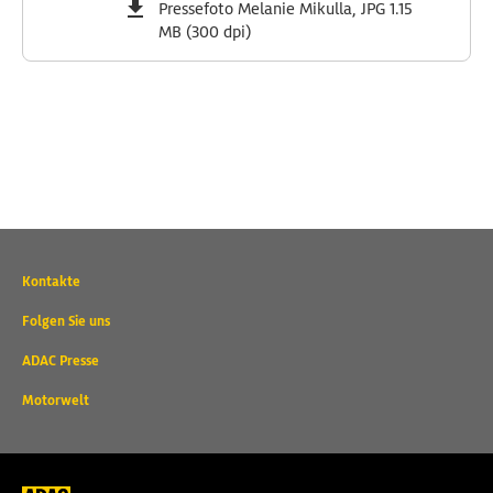
Pressefoto Melanie Mikulla, JPG 1.15
MB (300 dpi)
Wichtige
Kontakte
Kontaktadressen
und
Folgen Sie uns
weitere
ADAC Presse
Links
Motorwelt