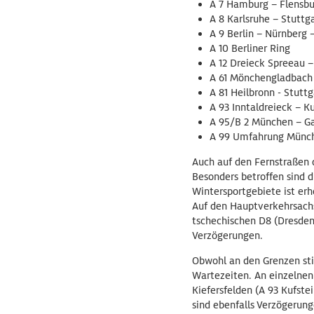
A 7 Hamburg – Flensbu
A 8 Karlsruhe – Stuttg
A 9 Berlin – Nürnberg
A 10 Berliner Ring
A 12 Dreieck Spreeau –
A 61 Mönchengladbach
A 81 Heilbronn - Stuttg
A 93 Inntaldreieck – K
A 95/B 2 München – G
A 99 Umfahrung Münc
Auch auf den Fernstraßen 
Besonders betroffen sind d
Wintersportgebiete ist e
Auf den Hauptverkehrsachs
tschechischen D8 (Dresde
Verzögerungen.
Obwohl an den Grenzen sti
Wartezeiten. An einzelnen
Kiefersfelden (A 93 Kufst
sind ebenfalls Verzögerung