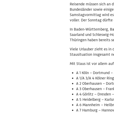
Reisende müssen sich an 
Bundesländer sowie einige
Samstagvormittag wird es 
voller. Der Sonntag dürfte
In Baden-Württemberg, Bay
Saarland und Schleswig-Ho
Thüringen haben bereits se
Viele Urlauber zieht es in 
Stausituation insgesamt no
Mit Staus ist vor allem au
A 1 Köln – Dortmund –
A 1/A 3/A 4 Kölner Ring
A 2 Oberhausen – Dor
A 3 Oberhausen – Fran
A 4 Görlitz – Dresden 
A 5 Heidelberg – Karls
A 6 Mannheim – Heilb
A 7 Hamburg – Hannov