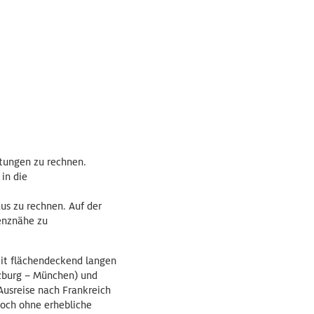
tungen zu rechnen.
in die
us zu rechnen. Auf der
enznähe zu
mit flächendeckend langen
lzburg – München) und
Ausreise nach Frankreich
doch ohne erhebliche