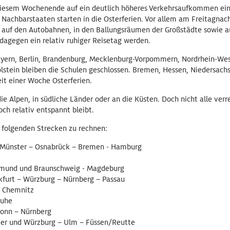
diesem Wochenende auf ein deutlich höheres Verkehrsaufkommen ein
 Nachbarstaaten starten in die Osterferien. Vor allem am Freitagna
auf den Autobahnen, in den Ballungsräumen der Großstädte sowie a
 dagegen ein relativ ruhiger Reisetag werden.
ern, Berlin, Brandenburg, Mecklenburg-Vorpommern, Nordrhein-West
lstein bleiben die Schulen geschlossen. Bremen, Hessen, Niedersach
it einer Woche Osterferien.
die Alpen, in südliche Länder oder an die Küsten. Doch nicht alle verre
ch relativ entspannt bleibt.
f folgenden Strecken zu rechnen:
 Münster – Osnabrück – Bremen - Hamburg
tmund und Braunschweig - Magdeburg
kfurt – Würzburg – Nürnberg – Passau
– Chemnitz
ruhe
ronn – Nürnberg
er und Würzburg – Ulm – Füssen/Reutte