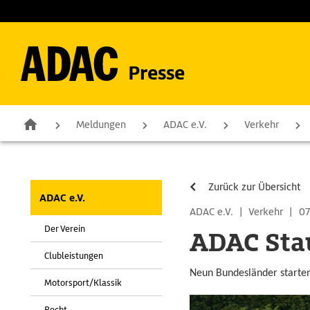
Presse
Meldungen
ADAC e.V.
Verkehr
Zurück zur Übersicht
ADAC e.V.
ADAC e.V.
|
Verkehr
|
07
Der Verein
ADAC Stau
Clubleistungen
Neun Bundesländer starte
Motorsport/Klassik
Recht