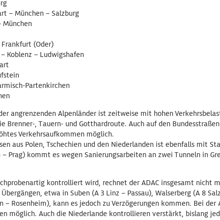
rg
art – München – Salzburg
 – München
 Frankfurt (Oder)
 – Koblenz – Ludwigshafen
art
ufstein
armisch-Partenkirchen
hen
der angrenzenden Alpenländer ist zeitweise mit hohen Verkehrsbelas
ie Brenner-, Tauern- und Gotthardroute. Auch auf den Bundesstraßen 
rhöhtes Verkehrsaufkommen möglich.
en aus Polen, Tschechien und den Niederlanden ist ebenfalls mit Sta
n – Prag) kommt es wegen Sanierungsarbeiten an zwei Tunneln in Gr
chprobenartig kontrolliert wird, rechnet der ADAC insgesamt nicht 
 Übergängen, etwa in Suben (A 3 Linz – Passau), Walserberg (A 8 Sa
ein – Rosenheim), kann es jedoch zu Verzögerungen kommen. Bei der 
en möglich. Auch die Niederlande kontrollieren verstärkt, bislang je