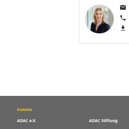
Wichtige
Kontakte
Kontaktadressen
und
ADAC e.V.
ADAC Stiftung
weitere