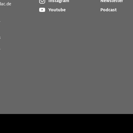
Instagram
Newsletter
dac.de
Youtube
Podcast
r
s
r