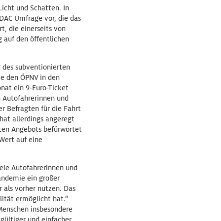
icht und Schatten. In
ADAC Umfrage vor, die das
, die einerseits von
g auf den öffentlichen
g des subventionierten
tze den ÖPNV in den
nat ein 9-Euro-Ticket
n Autofahrerinnen und
er Befragten für die Fahrt
hat allerdings angeregt
rten Angebots befürwortet
Wert auf eine
iele Autofahrerinnen und
andemie ein großer
 als vorher nutzen. Das
ität ermöglicht hat.“
e Menschen insbesondere
gültiger und einfacher