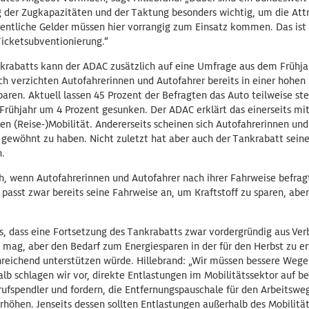
g der Zugkapazitäten und der Taktung besonders wichtig, um die Attr
fentliche Gelder müssen hier vorrangig zum Einsatz kommen. Das ist 
 Ticketsubventionierung.“
krabatts kann der ADAC zusätzlich auf eine Umfrage aus dem Frühja
h verzichten Autofahrerinnen und Autofahrer bereits in einer hohen
aren. Aktuell lassen 45 Prozent der Befragten das Auto teilweise ste
Frühjahr um 4 Prozent gesunken. Der ADAC erklärt das einerseits mit
(Reise-)Mobilität. Andererseits scheinen sich Autofahrerinnen und
 gewöhnt zu haben. Nicht zuletzt hat aber auch der Tankrabatt seine
n.
ich, wenn Autofahrerinnen und Autofahrer nach ihrer Fahrweise befragt
 passt zwar bereits seine Fahrweise an, um Kraftstoff zu sparen, aber 
, dass eine Fortsetzung des Tankrabatts zwar vordergründig aus Ver
mag, aber den Bedarf zum Energiesparen in der für den Herbst zu e
nreichend unterstützen würde. Hillebrand: „Wir müssen bessere Wege 
lb schlagen wir vor, direkte Entlastungen im Mobilitätssektor auf b
rufspendler und fordern, die Entfernungspauschale für den Arbeitswe
erhöhen. Jenseits dessen sollten Entlastungen außerhalb des Mobilit