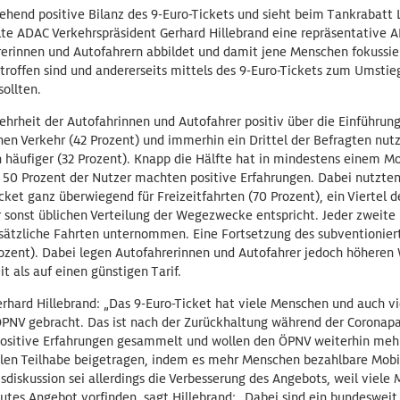
hend positive Bilanz des 9-Euro-Tickets und sieht beim Tankrabatt L
llte ADAC Verkehrspräsident Gerhard Hillebrand eine repräsentative 
erinnen und Autofahrern abbildet und damit jene Menschen fokussiert
troffen sind und andererseits mittels des 9-Euro-Tickets zum Umstie
ollten.
ehrheit der Autofahrinnen und Autofahrer positiv über die Einführun
chen Verkehr (42 Prozent) und immerhin ein Drittel der Befragten nu
häufiger (32 Prozent). Knapp die Hälfte hat in mindestens einem Mo
 50 Prozent der Nutzer machten positive Erfahrungen. Dabei nutzte
cket ganz überwiegend für Freizeitfahrten (70 Prozent), ein Viertel d
r sonst üblichen Verteilung der Wegezwecke entspricht. Jeder zweite 
usätzliche Fahrten unternommen. Eine Fortsetzung des subventionie
rozent). Dabei legen Autofahrerinnen und Autofahrer jedoch höheren 
t als auf einen günstigen Tarif.
rhard Hillebrand: „Das 9-Euro-Ticket hat viele Menschen und auch v
ÖPNV gebracht. Das ist nach der Zurückhaltung während der Coronap
 positive Erfahrungen gesammelt und wollen den ÖPNV weiterhin mehr
ialen Teilhabe beigetragen, indem es mehr Menschen bezahlbare Mobil
eisdiskussion sei allerdings die Verbesserung des Angebots, weil viel
tes Angebot vorfinden, sagt Hillebrand: „Dabei sind ein bundesweit 