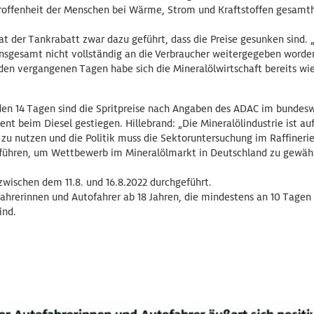
roffenheit der Menschen bei Wärme, Strom und Kraftstoffen gesamtha
 der Tankrabatt zwar dazu geführt, dass die Preise gesunken sind. „
nsgesamt nicht vollständig an die Verbraucher weitergegeben worden“
den vergangenen Tagen habe sich die Mineralölwirtschaft bereits wie
nden 14 Tagen sind die Spritpreise nach Angaben des ADAC im bundes
ent beim Diesel gestiegen. Hillebrand: „Die Mineralölindustrie ist au
e zu nutzen und die Politik muss die Sektoruntersuchung im Raffiner
chführen, um Wettbewerb im Mineralölmarkt in Deutschland zu gewähr
ischen dem 11.8. und 16.8.2022 durchgeführt.
ahrerinnen und Autofahrer ab 18 Jahren, die mindestens an 10 Tagen i
ind.