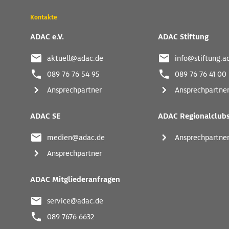
Wichtige
Kontakte
Kontaktadressen
und
ADAC e.V.
ADAC Stiftung
weitere
Links
aktuell@adac.de
info@stiftung.a
089 76 76 54 95
089 76 76 41 00
Ansprechpartner
Ansprechpartne
ADAC SE
ADAC Regionalclub
medien@adac.de
Ansprechpartne
Ansprechpartner
ADAC Mitgliederanfragen
service@adac.de
089 7676 6632