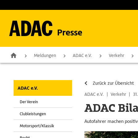
Presse
Meldungen
ADAC e.V.
Verkehr
Zurück zur Übersicht
ADAC e.V.
ADAC e.V.
|
Verkehr
|
31
Der Verein
ADAC Bila
Clubleistungen
Autofahrer machen positiv
Motorsport/Klassik
Recht