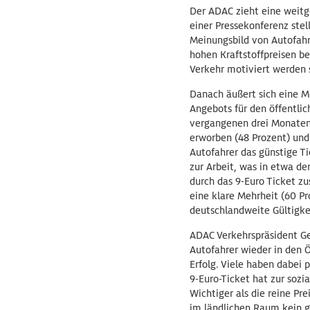
Der ADAC zieht eine weitge
einer Pressekonferenz ste
Meinungsbild von Autofahr
hohen Kraftstoffpreisen be
Verkehr motiviert werden s
Danach äußert sich eine M
Angebots für den öffentli
vergangenen drei Monaten 
erworben (48 Prozent) und
Autofahrer das günstige Ti
zur Arbeit, was in etwa de
durch das 9-Euro Ticket z
eine klare Mehrheit (60 P
deutschlandweite Gültigkei
ADAC Verkehrspräsident Ge
Autofahrer wieder in den 
Erfolg. Viele haben dabei
9-Euro-Ticket hat zur soz
Wichtiger als die reine Pr
im ländlichen Raum kein gu