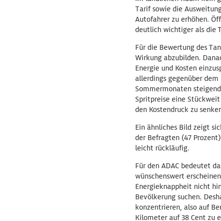
Tarif sowie die Ausweitun
Autofahrer zu erhöhen. Öf
deutlich wichtiger als die
Für die Bewertung des Tan
Wirkung abzubilden. Danac
Energie und Kosten einzusp
allerdings gegenüber dem 
Sommermonaten steigenden 
Spritpreise eine Stückweit
den Kostendruck zu senke
Ein ähnliches Bild zeigt s
der Befragten (47 Prozent)
leicht rückläufig.
Für den ADAC bedeutet das
wünschenswert erscheinen 
Energieknappheit nicht hi
Bevölkerung suchen. Desha
konzentrieren, also auf Be
Kilometer auf 38 Cent zu 