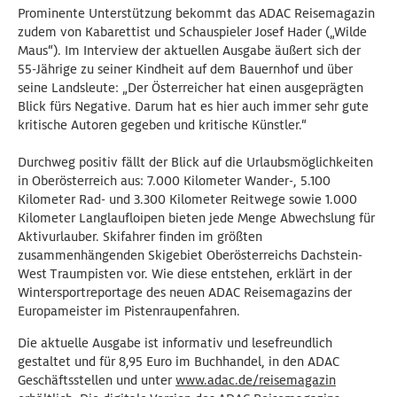
Prominente Unterstützung bekommt das ADAC Reisemagazin
zudem von Kabarettist und Schauspieler Josef Hader („Wilde
Maus“). Im Interview der aktuellen Ausgabe äußert sich der
55-Jährige zu seiner Kindheit auf dem Bauernhof und über
seine Landsleute: „Der Österreicher hat einen ausgeprägten
Blick fürs Negative. Darum hat es hier auch immer sehr gute
kritische Autoren gegeben und kritische Künstler.“
Durchweg positiv fällt der Blick auf die Urlaubsmöglichkeiten
in Oberösterreich aus: 7.000 Kilometer Wander-, 5.100
Kilometer Rad- und 3.300 Kilometer Reitwege sowie 1.000
Kilometer Langlaufloipen bieten jede Menge Abwechslung für
Aktivurlauber. Skifahrer finden im größten
zusammenhängenden Skigebiet Oberösterreichs Dachstein-
West Traumpisten vor. Wie diese entstehen, erklärt in der
Wintersportreportage des neuen ADAC Reisemagazins der
Europameister im Pistenraupenfahren.
Die aktuelle Ausgabe ist informativ und lesefreundlich
gestaltet und für 8,95 Euro im Buchhandel, in den ADAC
Geschäftsstellen und unter
www.adac.de/reisemagazin