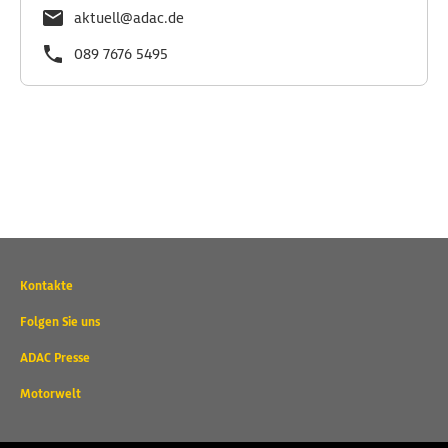
aktuell@adac.de
089 7676 5495
Wichtige
Kontakte
Kontaktadressen
und
Folgen Sie uns
weitere
ADAC Presse
Links
Motorwelt