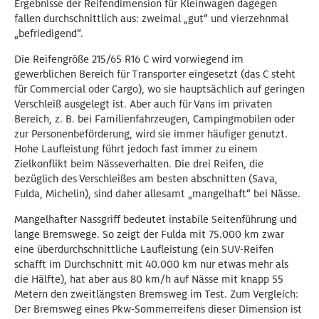
Ergebnisse der Reifendimension für Kleinwagen dagegen
fallen durchschnittlich aus: zweimal „gut“ und vierzehnmal
„befriedigend“.
Die Reifengröße 215/65 R16 C wird vorwiegend im
gewerblichen Bereich für Transporter eingesetzt (das C steht
für Commercial oder Cargo), wo sie hauptsächlich auf geringen
Verschleiß ausgelegt ist. Aber auch für Vans im privaten
Bereich, z. B. bei Familienfahrzeugen, Campingmobilen oder
zur Personenbeförderung, wird sie immer häufiger genutzt.
Hohe Laufleistung führt jedoch fast immer zu einem
Zielkonflikt beim Nässeverhalten. Die drei Reifen, die
bezüglich des Verschleißes am besten abschnitten (Sava,
Fulda, Michelin), sind daher allesamt „mangelhaft“ bei Nässe.
Mangelhafter Nassgriff bedeutet instabile Seitenführung und
lange Bremswege. So zeigt der Fulda mit 75.000 km zwar
eine überdurchschnittliche Laufleistung (ein SUV-Reifen
schafft im Durchschnitt mit 40.000 km nur etwas mehr als
die Hälfte), hat aber aus 80 km/h auf Nässe mit knapp 55
Metern den zweitlängsten Bremsweg im Test. Zum Vergleich:
Der Bremsweg eines Pkw-Sommerreifens dieser Dimension ist