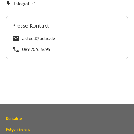
Infografik 1
Presse Kontakt
aktuell@adac.de
089 7676 5495
Wichtige
Kontakte
Kontaktadressen
und
Folgen Sie uns