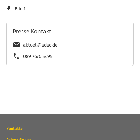
Bild 1
Presse Kontakt
aktuell@adac.de
089 7676 5495
Wichtige
Kontakte
Kontaktadressen
und
Folgen Sie uns