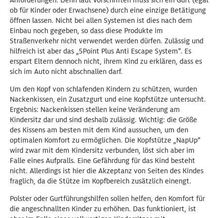
Anforderungen. Denn laut Vorschriften muss sich ein Gurt (egal
ob für Kinder oder Erwachsene) durch eine einzige Betätigung
öffnen lassen. Nicht bei allen Systemen ist dies nach dem
Einbau noch gegeben, so dass diese Produkte im
Straßenverkehr nicht verwendet werden dürfen. Zulässig und
hilfreich ist aber das „5Point Plus Anti Escape System“. Es
erspart Eltern dennoch nicht, ihrem Kind zu erklären, dass es
sich im Auto nicht abschnallen darf.
Um den Kopf von schlafenden Kindern zu schützen, wurden
Nackenkissen, ein Zusatzgurt und eine Kopfstütze untersucht.
Ergebnis: Nackenkissen stellen keine Veränderung am
Kindersitz dar und sind deshalb zulässig. Wichtig: die Größe
des Kissens am besten mit dem Kind aussuchen, um den
optimalen Komfort zu ermöglichen. Die Kopfstütze „NapUp“
wird zwar mit dem Kindersitz verbunden, löst sich aber im
Falle eines Aufpralls. Eine Gefährdung für das Kind besteht
nicht. Allerdings ist hier die Akzeptanz von Seiten des Kindes
fraglich, da die Stütze im Kopfbereich zusätzlich einengt.
Polster oder Gurtführungshilfen sollen helfen, den Komfort für
die angeschnallten Kinder zu erhöhen. Das funktioniert, ist