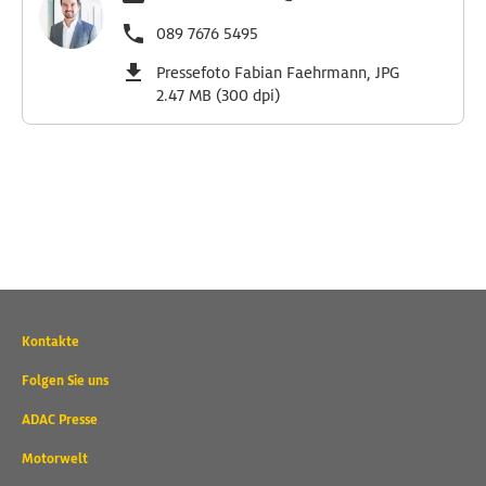
089 7676 5495
Pressefoto Fabian Faehrmann, JPG
2.47 MB (300 dpi)
Wichtige
Kontakte
Kontaktadressen
und
Folgen Sie uns
weitere
ADAC Presse
Links
Motorwelt