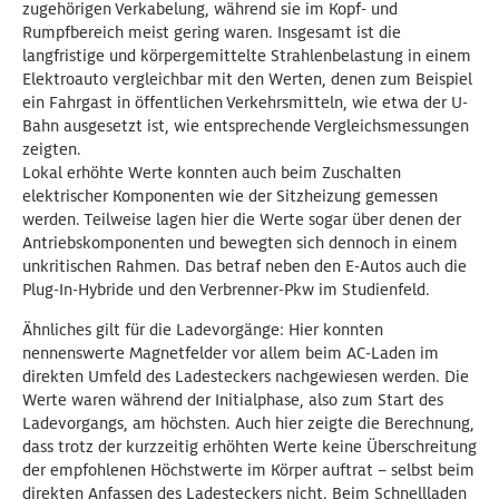
zugehörigen Verkabelung, während sie im Kopf- und
Rumpfbereich meist gering waren. Insgesamt ist die
langfristige und körpergemittelte Strahlenbelastung in einem
Elektroauto vergleichbar mit den Werten, denen zum Beispiel
ein Fahrgast in öffentlichen Verkehrsmitteln, wie etwa der U-
Bahn ausgesetzt ist, wie entsprechende Vergleichsmessungen
zeigten.
Lokal erhöhte Werte konnten auch beim Zuschalten
elektrischer Komponenten wie der Sitzheizung gemessen
werden. Teilweise lagen hier die Werte sogar über denen der
Antriebskomponenten und bewegten sich dennoch in einem
unkritischen Rahmen. Das betraf neben den E-Autos auch die
Plug-In-Hybride und den Verbrenner-Pkw im Studienfeld.
Ähnliches gilt für die Ladevorgänge: Hier konnten
nennenswerte Magnetfelder vor allem beim AC-Laden im
direkten Umfeld des Ladesteckers nachgewiesen werden. Die
Werte waren während der Initialphase, also zum Start des
Ladevorgangs, am höchsten. Auch hier zeigte die Berechnung,
dass trotz der kurzzeitig erhöhten Werte keine Überschreitung
der empfohlenen Höchstwerte im Körper auftrat – selbst beim
direkten Anfassen des Ladesteckers nicht. Beim Schnellladen